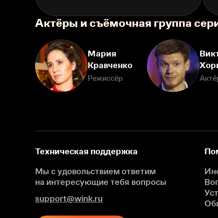
Актёры и съёмочная группа сер
Мария
Вик
Кравченко
Хор
Режиссёр
Актё
Техническая поддержка
По
Мы с удовольствием ответим
Ин
на интересующие
тебя вопросы
Во
Ус
support@wink.ru
Об