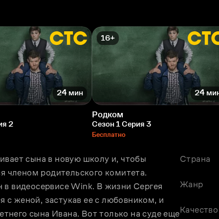
16+
24 мин
24 ми
Родком
ия 2
Сезон 1 Серия 3
Бесплатно
вает сына в новую школу и, чтобы 
Страна
ся членом родительского комитета. 
Жанр
 в видеосервисе Wink. В жизни Сергея 
с женой, застукав ее с любовником, и 
Качество
летнего сына Ивана. Вот только на суде еще 