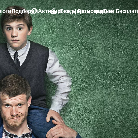
логи
Подборки
Активировать промокод
Вход | Регистрация
Блог
Бесплат