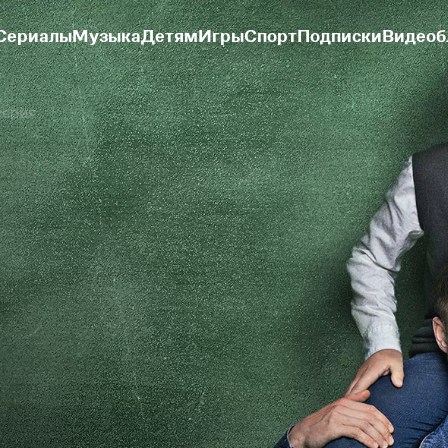
Сериалы
Музыка
Детям
Игры
Спорт
Подписки
Видеоб
серия