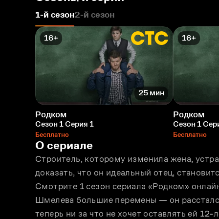
1-й сезон
2-й сезон
16+
16+
25 мин
Родком
Родком
Сезон 1 Серия 1
Сезон 1 Сер
Бесплатно
Бесплатно
О сериале
Строитель, которому изменила жена, устраи
доказать, что он идеальный отец, становит
Смотрите 1 сезон сериала «Родком» онлайн
Шмелева большие перемены — он расстался 
теперь ни за что не хочет оставлять ей 12-