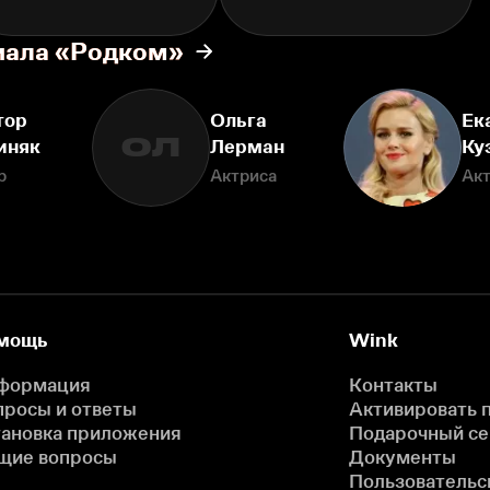
иала «Родком»
тор
Ольга
Ек
ОЛ
иняк
Лерман
Ку
р
Актриса
Ак
мощь
Wink
формация
Контакты
просы и ответы
Активировать 
тановка приложения
Подарочный с
щие вопросы
Документы
Пользовательс