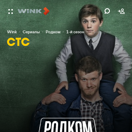
Wink
Сериалы
Родком
1-й сезон
14-я серия