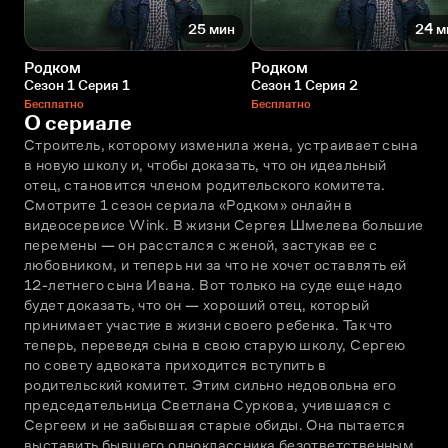
25 мин
24 м
Родком
Родком
Сезон 1 Серия 1
Сезон 1 Серия 2
Бесплатно
Бесплатно
О сериале
Строитель, которому изменила жена, устраивает сына 
в новую школу и, чтобы доказать, что он идеальный 
отец, становится членом родительского комитета. 
Смотрите 1 сезон сериала «Родком» онлайн в 
видеосервисе Wink. В жизни Сергея Шмелева большие 
перемены — он расстался с женой, застукав ее с 
любовником, и теперь ни за что не хочет оставлять ей 
12-летнего сына Ивана. Вот только на суде еще надо 
будет доказать, что он — хороший отец, который 
принимает участие в жизни своего ребенка. Так что 
теперь, переведя сына в свою старую школу, Сергею 
по совету адвоката приходится вступить в 
родительский комитет. Этим сильно недовольна его 
председательница Светлана Суркова, учившаяся с 
Сергеем и не забывшая старые обиды. Она пытается 
выставить бывшего одноклассника безответственным 