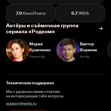
7.9
КиноПоиск
6.7
IMDb
Актёры и съёмочная группа
сериала «Родком»
Мария
Виктор
Кравченко
Хориняк
Режиссёр
Актёр
Техническая поддержка
Мы с удовольствием ответим
на интересующие
тебя вопросы
support@wink.ru