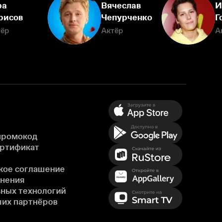
ра
Вячеслав
И
рисов
Чепурченко
Г
тёр
Актёр
А
промокод
ертификат
кое соглашение
енения
ных технологий
ших партнёров