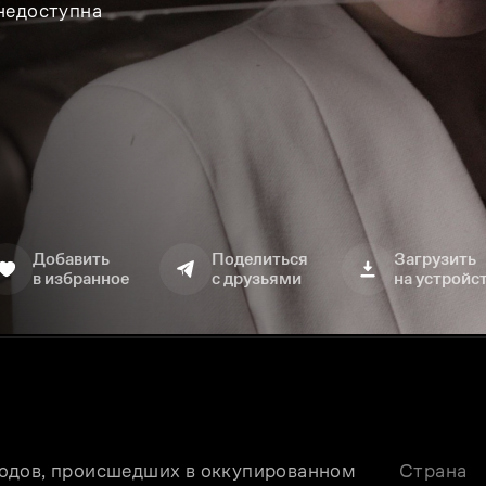
 недоступна
Добавить
Поделиться
Загрузить
в избранное
с друзьями
на устройс
одов, происшедших в оккупированном 
Страна