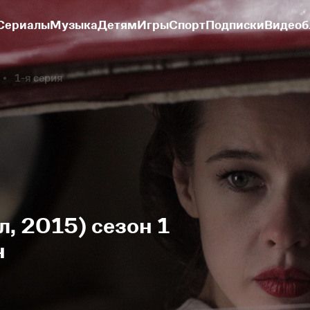
Сериалы
Музыка
Детям
Игры
Спорт
Подписки
Видеоб
1-я серия
, 2015) сезон 1
н