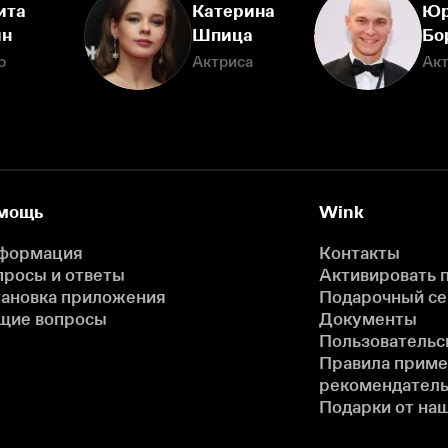
ита
Катерина
Ю
ин
Шпица
Бо
р
Актриса
Ак
мощь
Wink
формация
Контакты
просы и ответы
Активировать 
тановка приложения
Подарочный с
щие вопросы
Документы
Пользовательс
Правила прим
рекомендатель
Подарки от на