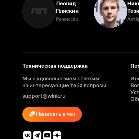
Леонид
Ник
ЛП
Пляскин
Тез
Режиссёр
Актё
Техническая поддержка
По
Мы с удовольствием ответим
Ин
на интересующие
тебя вопросы
Во
Ус
support@wink.ru
Об
Написать в чат