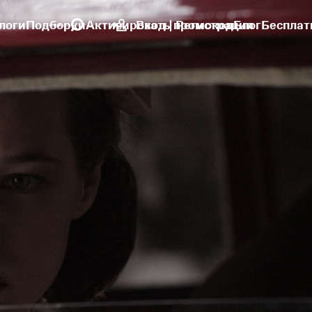
логи
Подборки
Активировать промокод
Вход | Регистрация
Блог
Бесплат