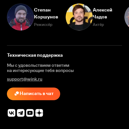
Степан
Алексей
Коршунов
Чадов
Режиссёр
Актёр
Техническая поддержка
Мы с удовольствием ответим
на интересующие
тебя вопросы
support@wink.ru
Написать в чат