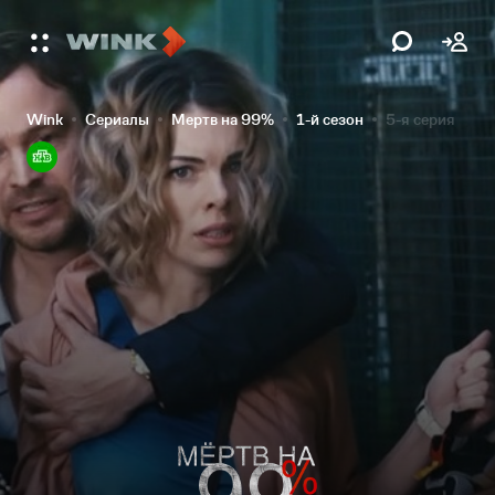
Wink
Сериалы
Мертв на 99%
1-й сезон
5-я серия