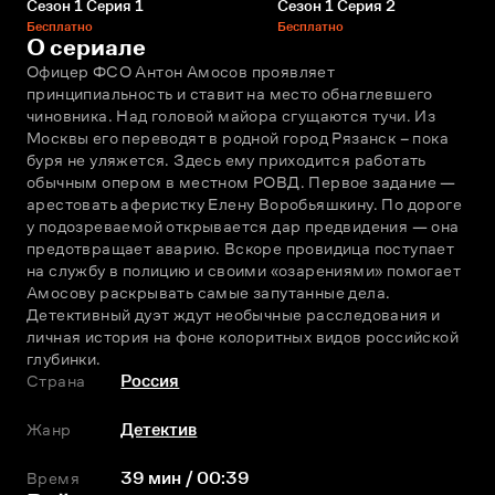
Сезон 1 Серия 1
Сезон 1 Серия 2
Бесплатно
Бесплатно
О сериале
Офицер ФСО Антон Амосов проявляет 
принципиальность и ставит на место обнаглевшего 
чиновника. Над головой майора сгущаются тучи. Из 
Москвы его переводят в родной город Рязанск – пока 
буря не уляжется. Здесь ему приходится работать 
обычным опером в местном РОВД. Первое задание — 
арестовать аферистку Елену Воробьяшкину. По дороге 
у подозреваемой открывается дар предвидения — она 
предотвращает аварию. Вскоре провидица поступает 
на службу в полицию и своими «озарениями» помогает 
Амосову раскрывать самые запутанные дела. 
Детективный дуэт ждут необычные расследования и 
личная история на фоне колоритных видов российской 
глубинки.
Страна
Россия
Жанр
Детектив
Время
39 мин / 00:39