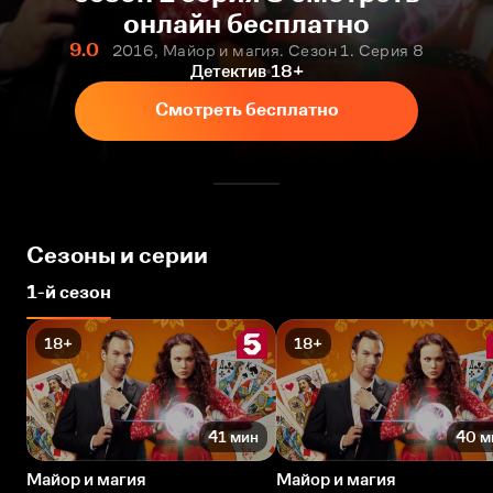
онлайн бесплатно
9.0
2016, Майор и магия. Сезон 1. Серия 8
Детектив
18+
Смотреть бесплатно
Сезоны и серии
1-й сезон
18+
18+
41 мин
40 м
Майор и магия
Майор и магия