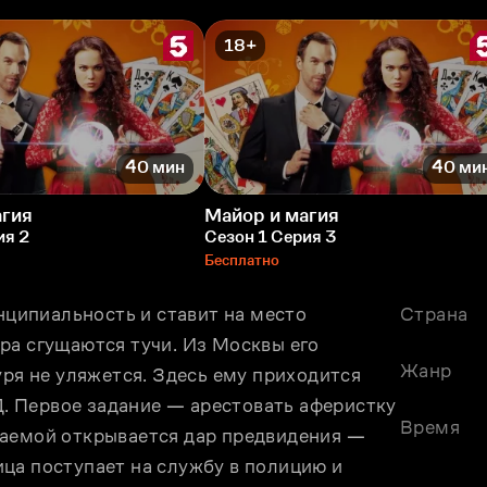
18+
40 мин
40 ми
агия
Майор и магия
ия 2
Сезон 1 Серия 3
Бесплатно
ипиальность и ставит на место 
Страна
ра сгущаются тучи. Из Москвы его 
Жанр
уря не уляжется. Здесь ему приходится 
 Первое задание — арестовать аферистку 
Время
аемой открывается дар предвидения — 
ца поступает на службу в полицию и 