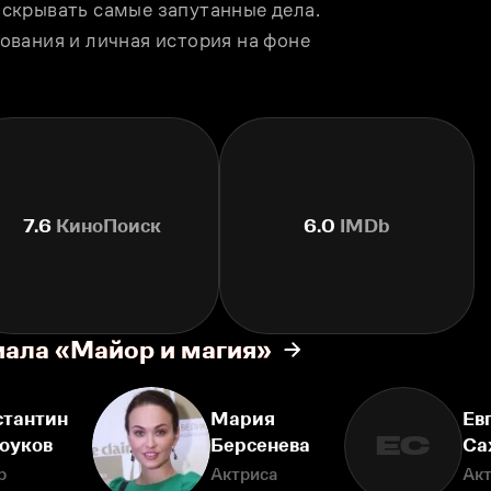
скрывать самые запутанные дела. 
вания и личная история на фоне 
7.6
КиноПоиск
6.0
IMDb
иала «Майор и магия»
стантин
Мария
Ев
ЕС
оуков
Берсенева
Са
р
Актриса
Ак