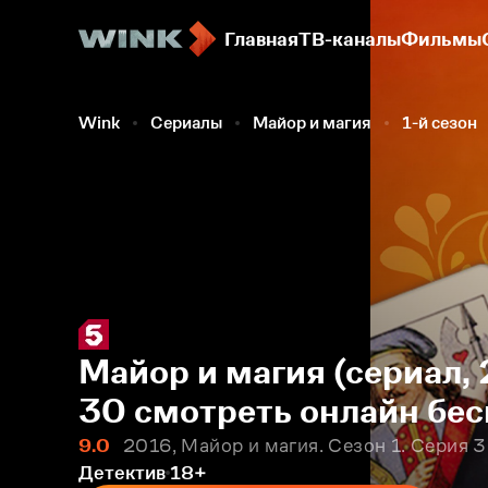
Главная
ТВ-каналы
Фильмы
Wink
Сериалы
Майор и магия
1-й сезон
Майор и магия (сериал, 
30 смотреть онлайн бес
9.0
2016, Майор и магия. Сезон 1. Серия 
Детектив
18+