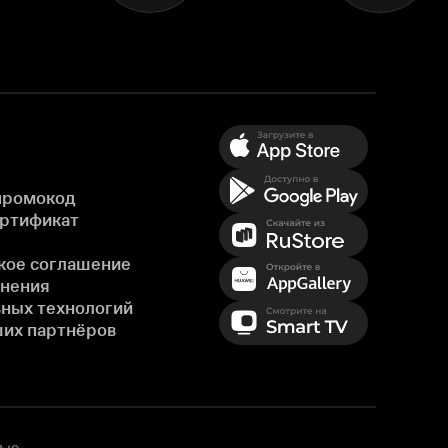
промокод
ертификат
кое соглашение
енения
ных технологий
ших партнёров
ью,