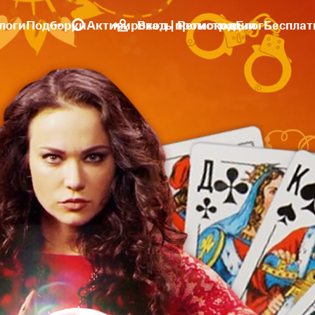
логи
Подборки
Активировать промокод
Вход | Регистрация
Блог
Бесплат