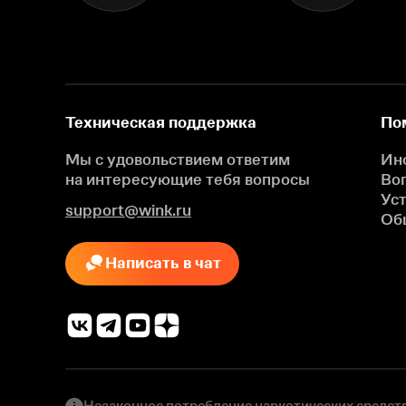
Техническая поддержка
По
Мы с удовольствием ответим
Ин
на интересующие
тебя вопросы
Во
Ус
support@wink.ru
Об
Написать в чат
Незаконное потребление наркотических средств