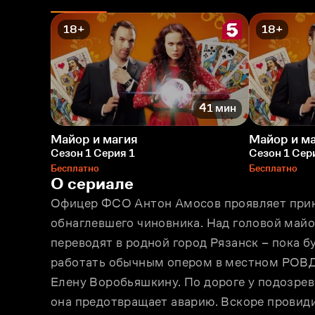
18+
18+
41 мин
Майор и магия
Майор и м
Сезон 1 Серия 1
Сезон 1 Сер
Бесплатно
Бесплатно
О сериале
Офицер ФСО Антон Амосов проявляет принц
обнаглевшего чиновника. Над головой майо
переводят в родной город Рязанск – пока б
работать обычным опером в местном РОВД.
Елену Воробьяшкину. По дороге у подозрев
она предотвращает аварию. Вскоре провиди