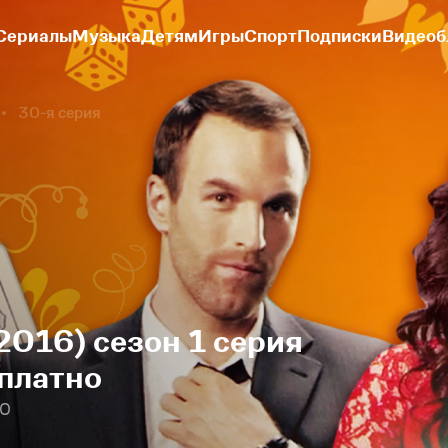
Сериалы
Музыка
Детям
Игры
Спорт
Подписки
Видеоб
30-я серия
2016) сезон 1 серия
платно
30