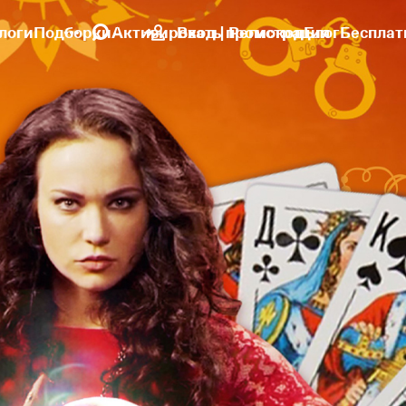
логи
Подборки
Активировать промокод
Вход | Регистрация
Блог
Бесплат