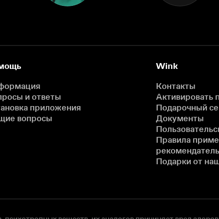
мощь
Wink
формация
Контакты
просы и ответы
Активировать 
тановка приложения
Подарочный с
щие вопросы
Документы
Пользовательс
Правила прим
рекомендатель
Подарки от на
, психотропных веществ, их аналогов причиняет вред здоров