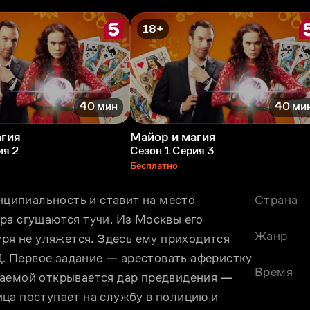
18+
40 мин
40 ми
агия
Майор и магия
ия 2
Сезон 1 Серия 3
Бесплатно
ипиальность и ставит на место 
Страна
ра сгущаются тучи. Из Москвы его 
Жанр
уря не уляжется. Здесь ему приходится 
 Первое задание — арестовать аферистку 
Время
аемой открывается дар предвидения — 
ца поступает на службу в полицию и 