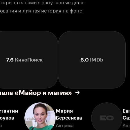
скрывать самые запутанные дела. 
вания и личная история на фоне 
7.6
КиноПоиск
6.0
IMDb
иала «Майор и магия»
стантин
Мария
Ев
ЕС
оуков
Берсенева
Са
р
Актриса
Ак