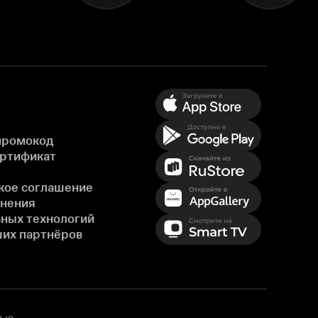
промокод
ертификат
кое соглашение
енения
ных технологий
ших партнёров
ью,