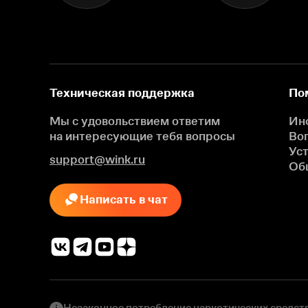
Техническая поддержка
По
Мы с удовольствием ответим
Ин
на интересующие
тебя вопросы
Во
Ус
support@wink.ru
Об
Написать в чат
Незаконное потребление наркотических средств