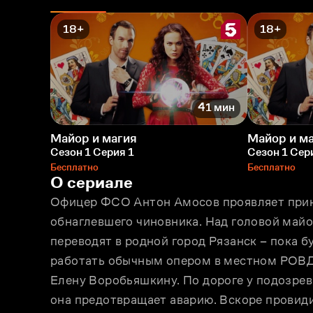
18+
18+
41 мин
Майор и магия
Майор и м
Сезон 1 Серия 1
Сезон 1 Сер
Бесплатно
Бесплатно
О сериале
Офицер ФСО Антон Амосов проявляет принц
обнаглевшего чиновника. Над головой майо
переводят в родной город Рязанск – пока б
работать обычным опером в местном РОВД.
Елену Воробьяшкину. По дороге у подозрев
она предотвращает аварию. Вскоре провиди