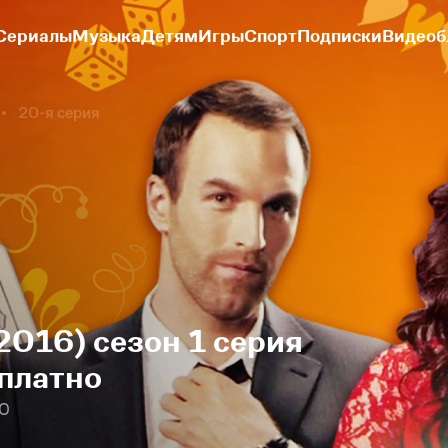
Сериалы
Музыка
Детям
Игры
Спорт
Подписки
Видеоб
20-я серия
2016) сезон 1 серия
платно
20