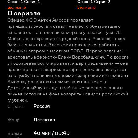
Сезон 1 Серия 1
Сезон 1 Серия 2
Бесплатно
Бесплатно
О сериале
Офицер ФСО Антон Амосов проявляет 
принципиальность и ставит на место обнаглевшего 
чиновника. Над головой майора сгущаются тучи. Из 
Москвы его переводят в родной город Рязанск – пока 
буря не уляжется. Здесь ему приходится работать 
обычным опером в местном РОВД. Первое задание — 
арестовать аферистку Елену Воробьяшкину. По дороге 
у подозреваемой открывается дар предвидения — она 
предотвращает аварию. Вскоре провидица поступает 
на службу в полицию и своими «озарениями» помогает 
Амосову раскрывать самые запутанные дела. 
Детективный дуэт ждут необычные расследования и 
личная история на фоне колоритных видов российской 
глубинки.
Страна
Россия
Жанр
Детектив
Время
40 мин / 00:40