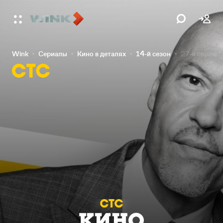
Wink
Сериалы
Кино в деталях
14-й сезон
27-я серия