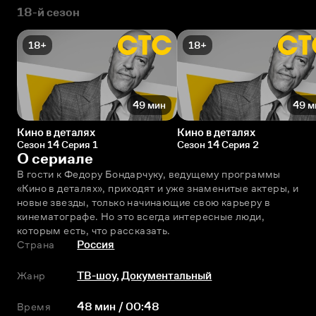
18-й сезон
18+
18+
49 мин
49 м
Кино в деталях
Кино в деталях
Сезон 14 Серия 1
Сезон 14 Серия 2
О сериале
В гости к Фeдору Бондарчуку, ведущему программы 
«Кино в деталях», приходят и уже знаменитые актеры, и 
новые звезды, только начинающие свою карьеру в 
кинематографе. Но это всегда интересные люди, 
которым есть, что рассказать.
Страна
Россия
Жанр
ТВ-шоу
,
Документальный
Время
48 мин / 00:48