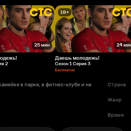
18+
25 мин
24 ми
одежь!
Даешь молодежь!
ия 2
Сезон 1 Серия 3
Бесплатно
камейке в парке, в фитнес-клубе и на 
Страна
Жанр
Время