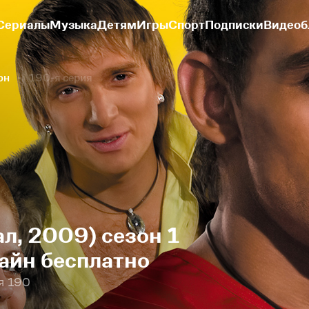
Сериалы
Музыка
Детям
Игры
Спорт
Подписки
Видеоб
он
190-я серия
л, 2009) сезон 1
айн бесплатно
я 190