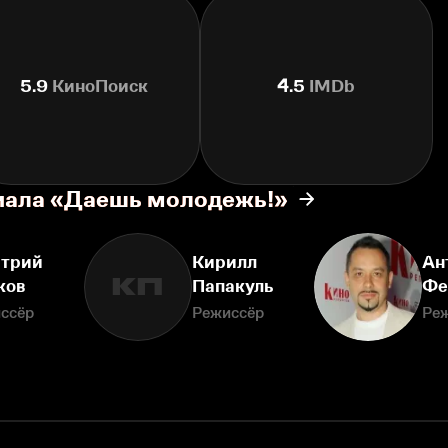
5.9
КиноПоиск
4.5
IMDb
риала «Даешь молодежь!»
трий
Кирилл
Ан
КП
ков
Папакуль
Фе
ссёр
Режиссёр
Ре