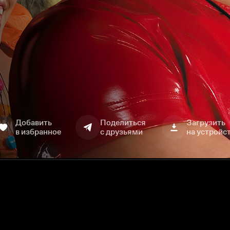
Добавить
Поделиться
Загрузить
в избранное
с друзьями
на устройс