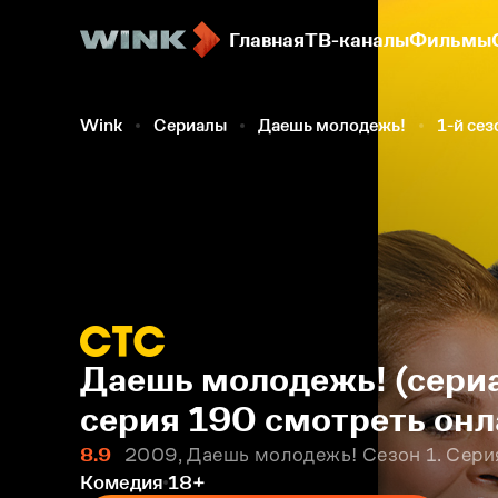
Главная
ТВ-каналы
Фильмы
Wink
Сериалы
Даешь молодежь!
1-й сез
Даешь молодежь! (сериа
серия 190 смотреть онл
8.9
2009, Даешь молодежь! Сезон 1. Сери
Комедия
18+