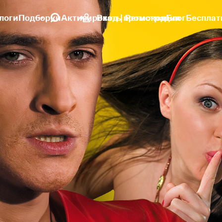
логи
Подборки
Активировать промокод
Вход | Регистрация
Блог
Бесплат