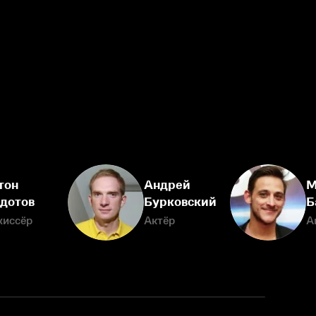
тон
Андрей
М
дотов
Бурковский
Б
жиссёр
Актёр
А