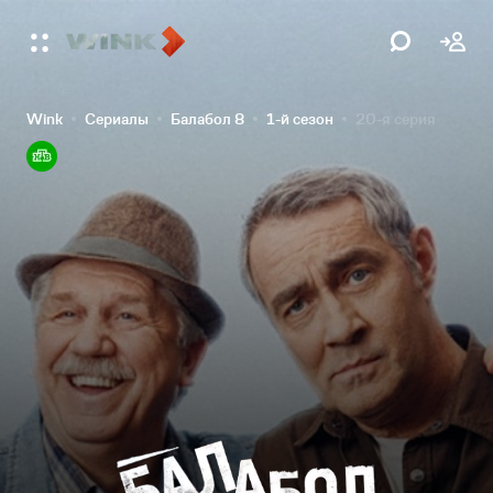
Wink
Сериалы
Балабол 8
1-й сезон
20-я серия