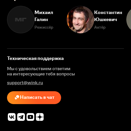
Михаил
Константин
Галин
Юшкевич
МГ
Режиссёр
Актёр
Техническая поддержка
Мы с удовольствием ответим
на интересующие
тебя вопросы
support@wink.ru
Написать в чат