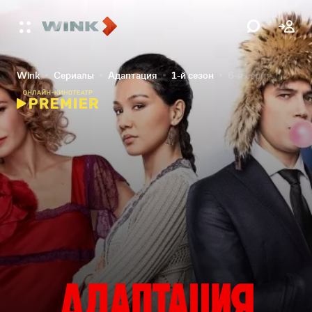
Wink
Сериалы
Адаптация
1-й сезон
6-я серия