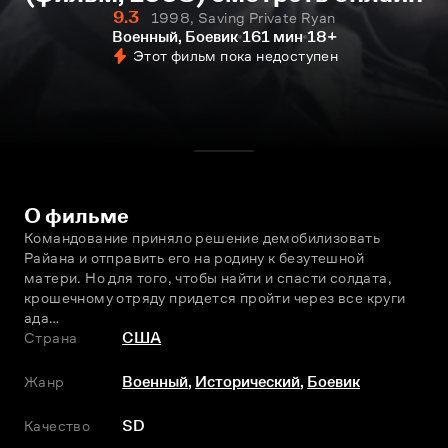
9.3
1998, Saving Private Ryan
Военный, Боевик
161 мин
18+
Этот фильм пока недоступен
О фильме
Командование приняло решение демобилизовать 
Райана и отправить его на родину к безутешной 
матери. Но для того, чтобы найти и спасти солдата, 
крошечному отряду придется пройти через все круги 
ада…
Страна
США
Жанр
Военный
,
Исторический
,
Боевик
Качество
SD