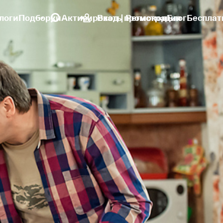
логи
Подборки
Активировать промокод
Вход | Регистрация
Блог
Бесплат