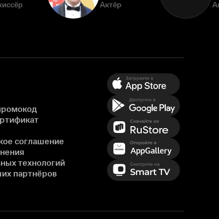
жиссёр
Актёр
А
промокод
ертификат
кое соглашение
енения
ных технологий
ших партнёров