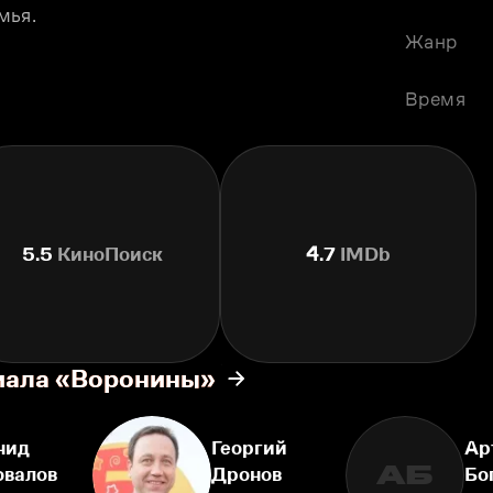
мья.
Жанр
Время
5.5
КиноПоиск
4.7
IMDb
риала «Воронины»
нид
Георгий
Ар
АБ
овалов
Дронов
Бо