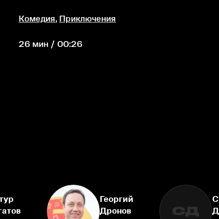
Комедия
,
Приключения
26 мин / 00:26
тур
Георгий
С
СД
гатов
Дронов
Д