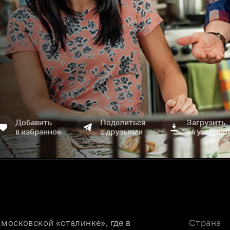
Добавить
Поделиться
Загрузить
в избранное
с друзьями
на устройс
московской «сталинке», где в 
Страна