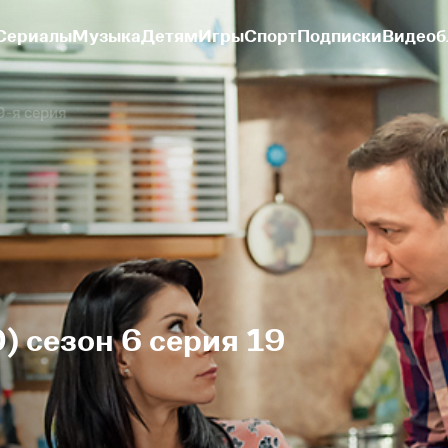
Сериалы
Музыка
Детям
Игры
Спорт
Подписки
Видеоб
9-я серия
) сезон 6 серия 19