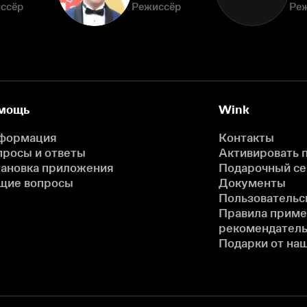
ссёр
Режиссёр
Ре
мощь
Wink
формация
Контакты
просы и ответы
Активировать 
тановка приложения
Подарочный с
щие вопросы
Документы
Пользовательс
Правила прим
рекомендатель
Подарки от на