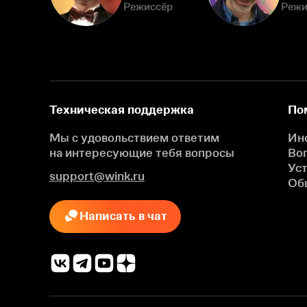
Режиссёр
Режи
Техническая поддержка
По
Мы с удовольствием ответим
Ин
на интересующие
тебя вопросы
Во
Ус
support@wink.ru
Об
Написать в чат