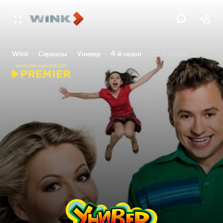
Wink
Сериалы
Универ
4-й сезон
57-я серия