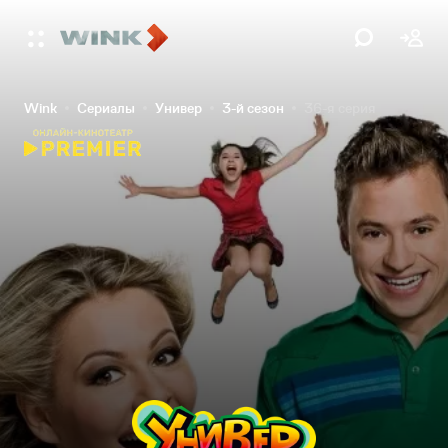
Wink
Сериалы
Универ
3-й сезон
36-я серия