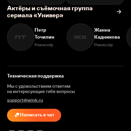
Актёры и съёмочная группа
сериала «Универ»
Петр
Жанна
Точилин
Кадникова
ПТ
ЖК
Режиссёр
Режиссёр
Техническая поддержка
Мы с удовольствием ответим
на интересующие
тебя вопросы
support@wink.ru
Написать в чат