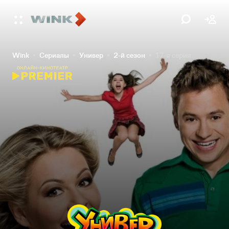
Wink
Сериалы
Универ
2-й сезон
17-я серия