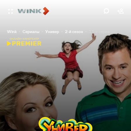
Wink
Сериалы
Универ
2-й сезон
13-я серия