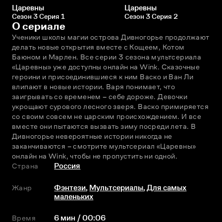
Царевны
Царевны
Сезон 3 Серия 1
Сезон 3 Серия 2
О сериале
Ученики школы магии острова Дивногорье продолжают 
делать новые открытия вместе с Кощеем, Котом 
Баюном и Марлен. Все серии 3 сезона мультсериала 
«Царевны» уже доступны онлайн на Wink. Сказочные 
героини и присоединившиеся к ним Васко и Ван Ли 
влипают в новые истории. Варя понимает, что 
заигрывать со временем – себе дороже. Девочки 
укрощают сурового лесного зверя. Васко примиряется 
со своим совсем не царским происхождением. И все 
вместе они пытаются вызвать зиму посреди лета. В 
Дивногорье невероятные истории никогда не 
заканчиваются – смотрите мультсериал «Царевны» 
онлайн на Wink, чтобы не пропустить ни одной.
Страна
Россия
Жанр
Фэнтези
,
Мультсериалы
,
Для самых
маленьких
Время
6 мин / 00:06