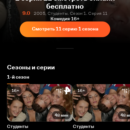
бесплатно
9.0
2005, Студенты. Сезон 1. Серия 11
Комедия
16+
Смотреть 11 серию 1 сезона
Сезоны и серии
1-й сезон
16+
16+
48 мин
48 м
Студенты
Студенты