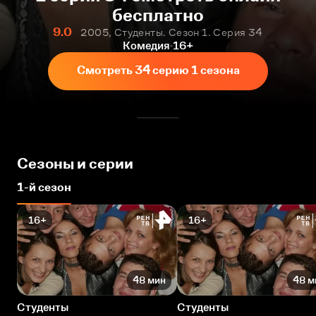
бесплатно
9.0
2005, Студенты. Сезон 1. Серия 34
Комедия
16+
Смотреть 34 серию 1 сезона
Сезоны и серии
1-й сезон
16+
16+
48 мин
48 м
Студенты
Студенты