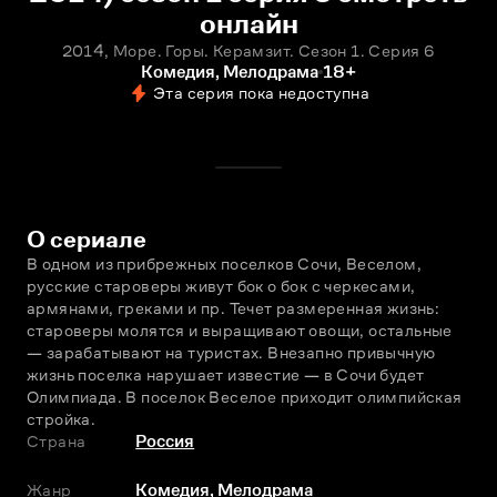
онлайн
2014, Море. Горы. Керамзит. Сезон 1. Серия 6
Комедия, Мелодрама
18+
Эта серия пока недоступна
О сериале
В одном из прибрежных посeлков Сочи, Весeлом, 
русские староверы живут бок о бок с черкесами, 
армянами, греками и пр. Течeт размеренная жизнь: 
староверы молятся и выращивают овощи, остальные 
— зарабатывают на туристах. Внезапно привычную 
жизнь посeлка нарушает известие — в Сочи будет 
Олимпиада. В посeлок Весeлое приходит олимпийская 
стройка.
Страна
Россия
Жанр
Комедия
,
Мелодрама