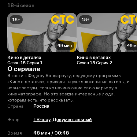
18-й сезон
18+
18+
49 мин
49 м
Кино в деталях
Кино в деталях
Сезон 15 Серия 1
Сезон 15 Серия 2
О сериале
В гости к Фeдору Бондарчуку, ведущему программы 
«Кино в деталях», приходят и уже знаменитые актеры, и 
новые звезды, только начинающие свою карьеру в 
кинематографе. Но это всегда интересные люди, 
которым есть, что рассказать.
Страна
Россия
Жанр
ТВ-шоу
,
Документальный
Время
48 мин / 00:48