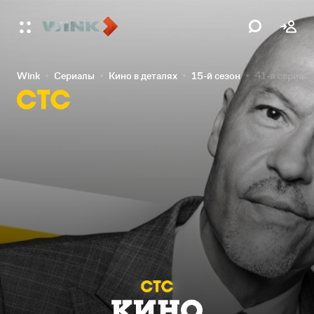
Wink
Сериалы
Кино в деталях
15-й сезон
41-я серия