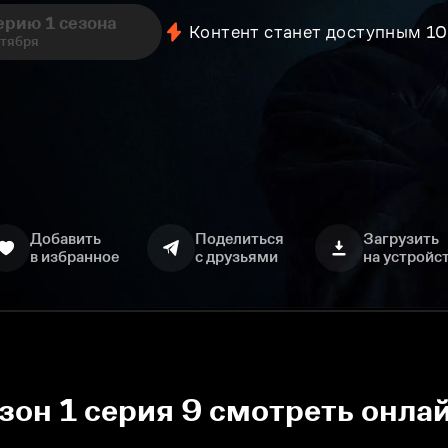
ерию 1 сезона
Контент станет доступным 1
нтября
Добавить
Поделиться
Загрузить
в избранное
с друзьями
на устройс
зон 1 серия 9 смотреть онла