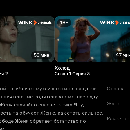
18+
59 мин
47 ми
Холод
ия 2
Сезон 1 Серия 3
ой погибли её муж и шестилетняя дочь. 
Страна
влиятельные родители «помогли» суду 
Жанр
еня случайно спасает зечку Яну, 
сть та обучает Женю, как стать сильнее, 
Качество
ободе Женя обретает богатство по 
ам.