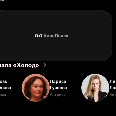
8.0
КиноПоиск
иала «Холод»
овь
Лариса
Ли
ёнова
Гузеева
Ла
иса
Актриса
Ак