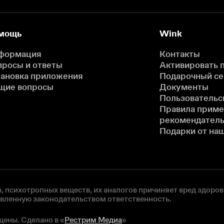
мощь
Wink
формация
Контакты
просы и ответы
Активировать 
тановка приложения
Подарочный с
щие вопросы
Документы
Пользовательс
Правила прим
рекомендатель
Подарки от на
, психотропных веществ, их аналогов причиняет вред здоров
овленную законодательством ответственность.
щены. Сделано в «
Рестрим Медиа
»