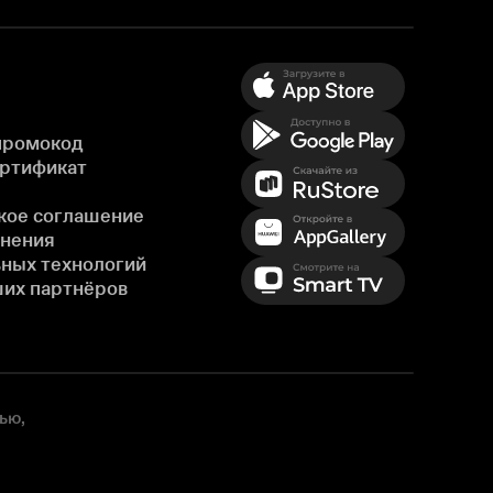
промокод
ертификат
кое соглашение
енения
ных технологий
ших партнёров
ью,