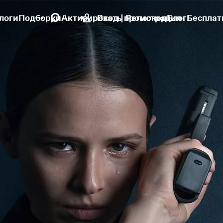
логи
Подборки
Активировать промокод
Вход | Регистрация
Блог
Бесплат