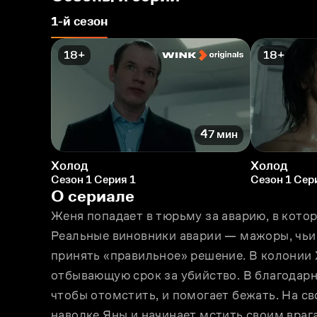
1-й сезон
18+
18+
47 мин
Холод
Холод
Сезон 1 Серия 1
Сезон 1 Сер
О сериале
Женя попадает в тюрьму за аварию, в котор
Реальные виновники аварии — мажоры, чьи 
принять «правильное» решение. В колонии Ж
отбывающую срок за убийство. В благодарно
чтобы отомстить, и помогает бежать. На св
наводке Яны и начинает мстить своим враг