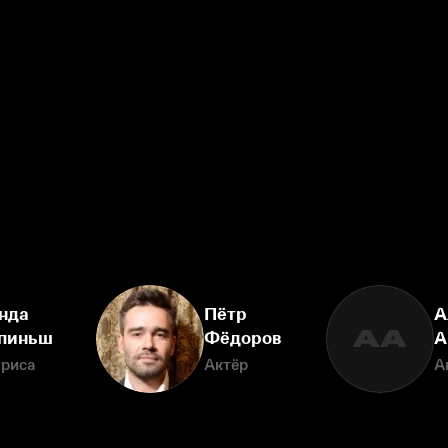
нда
Пётр
А
АА
пиньш
Фёдоров
А
триса
Актёр
А