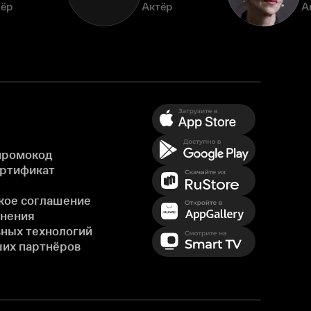
тёр
Актёр
А
промокод
ертификат
кое соглашение
енения
ных технологий
ших партнёров