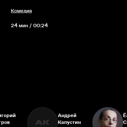
Комедия
24 мин / 00:24
игорий
Андрей
Ё
АК
гров
Капустин
С