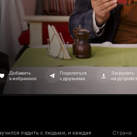
Добавить
Поделиться
Загрузить
в избранное
с друзьями
на устройс
учился ладить с людьми, и каждая 
Страна