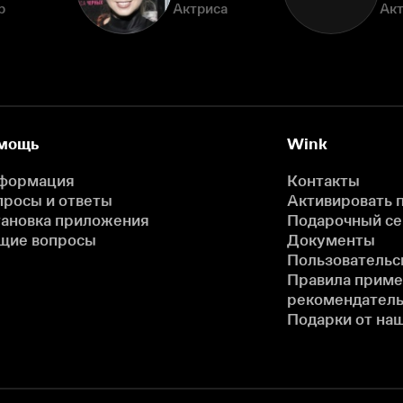
р
Актриса
Ак
мощь
Wink
формация
Контакты
просы и ответы
Активировать 
тановка приложения
Подарочный с
щие вопросы
Документы
Пользовательс
Правила прим
рекомендатель
Подарки от на