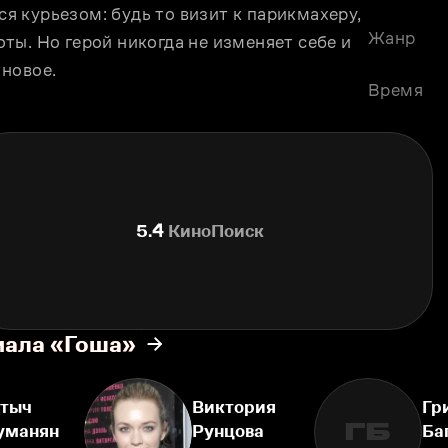
 курьeзом: будь то визит к парикмахеру, 
Жанр
ы. Но герой никогда не изменяет себе и 
 новое.
Время
5.4
КиноПоиск
иала «Гоша»
тыч
Виктория
Гр
ГБ
уманян
Рунцова
Ба