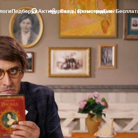
логи
Подборки
Активировать промокод
Вход | Регистрация
Блог
Бесплат