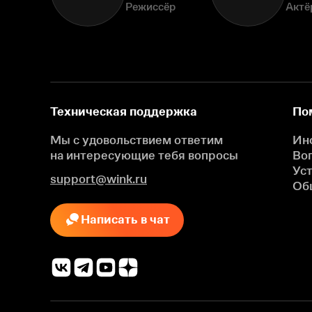
Режиссёр
Актё
Техническая поддержка
По
Мы с удовольствием ответим
Ин
на интересующие
тебя вопросы
Во
Ус
support@wink.ru
Об
Написать в чат