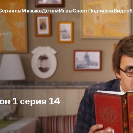
Сериалы
Музыка
Детям
Игры
Спорт
Подписки
Видеоб
ерия
он 1 серия 14