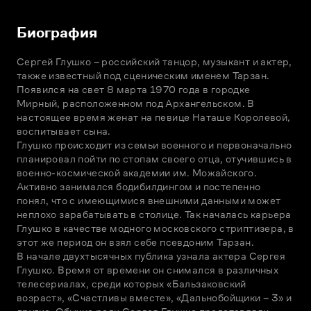
Биография
Сергей Глушко – российский танцор, музыкант и актер, 
также известный под сценическим именем Тарзан. 
Появился на свет 8 марта 1970 года в городке 
Мирный, расположенном под Архангельском. В 
настоящее время женат на певице Наташе Королевой, 
воспитывает сына.

Глушко происходит из семьи военного и первоначально 
планировал пойти по стопам своего отца, отучившись в 
военно-космической академии им. Можайского. 
Активно занимался бодибилдингом и постепенно 
понял, что с имеющимися внешними данными может 
неплохо зарабатывать в столице. Так началась карьера 
Глушко в качестве модного московского стриптизера, в 
этот же период он взял себе псевдоним Тарзан.

В начале двухтысячных публика узнала актера Сергея 
Глушко. Время от времени он снимался в различных 
телесериалах, среди которых «Бальзаковский 
возраст», «Счастливы вместе», «Дальнобойщики – 3» и 