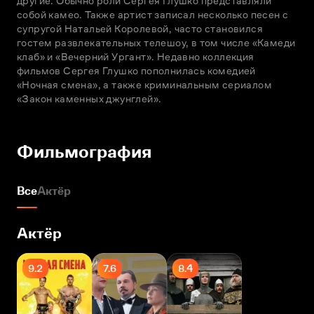
другие. Обычно роли Сергея Глушко представляли 
собой камео. Также артист записал несколько песен с 
супругой Натальей Королевой, часто становился 
гостем развлекательных телешоу, в том числе «Камеди 
клаб» и «Вечерний Ургант». Недавно коллекция 
фильмов Сергея Глушко пополнилась комедией 
«Ночная смена», а также криминальным сериалом 
«Закон каменных джунглей».
Фильмография
Все
Актёр
Актёр
9.2
7.6
8.4