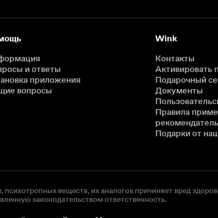
мощь
Wink
формация
Контакты
просы и ответы
Активировать 
тановка приложения
Подарочный с
щие вопросы
Документы
Пользовательс
Правила прим
рекомендатель
Подарки от на
, психотропных веществ, их аналогов причиняет вред здоров
овленную законодательством ответственность.