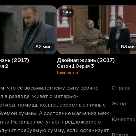
18+
52 мин
53 ми
изнь (2017)
Двойная жизнь (2017)
ия 2
Сезон 1 Серия 3
Бесплатно
м, что ее восьмилетнему сыну срочно 
Страна
я в разводе, живет с матерью-
Жанр
ртиры, помощь коллег, скромные личные 
буемой суммы. А состояние мальчика меж 
Качество
анно Наталье поступает предложение от 
олучит требуемую сумму, если организует 
Время