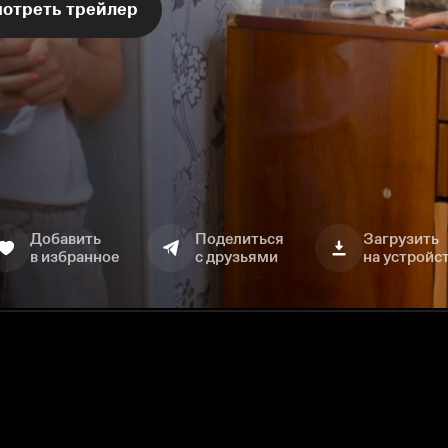
отреть трейлер
Добавить
Поделиться
Загрузить
в избранное
с друзьями
на устройс