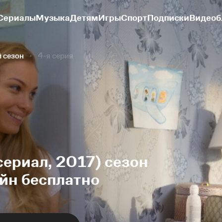
Сериалы
Музыка
Детям
Игры
Спорт
Подписки
Видеоб
й сезон
4-я серия
сериал, 2017) сезон
айн бесплатно