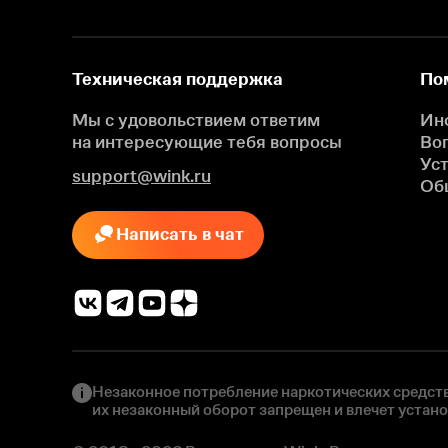
Техническая поддержка
По
Мы с удовольствием ответим
Ин
на интересующие
тебя вопросы
Во
Ус
support@wink.ru
Об
Написать в чат
Незаконное потребление наркотических средств
их незаконный оборот запрещен и влечет устан