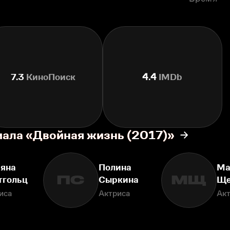
7.3
КиноПоиск
4.4
IMDb
иала «Двойная жизнь (2017)»
ьяна
Полина
Ма
ПС
МЩ
тгольц
Сыркина
Ще
иса
Актриса
Ак