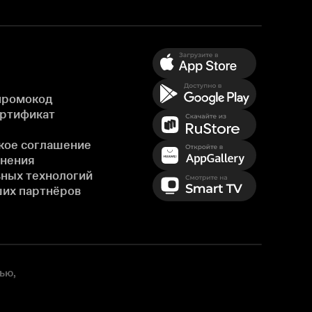
промокод
ертификат
кое соглашение
енения
ных технологий
ших партнёров
ью,