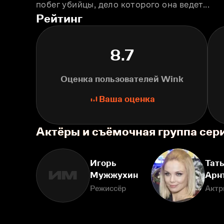
побег убийцы, дело которого она ведeт...
Рейтинг
8.7
Оценка пользователей Wink
Ваша оценка
Актёры и съёмочная группа сер
Игорь
Тат
ИМ
Мужжухин
Арн
Режиссёр
Актр