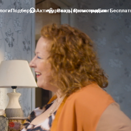
логи
Подборки
Активировать промокод
Вход | Регистрация
Блог
Бесплат