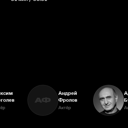
ксим
Андрей
А
АФ
голев
Фролов
Б
тёр
Актёр
А