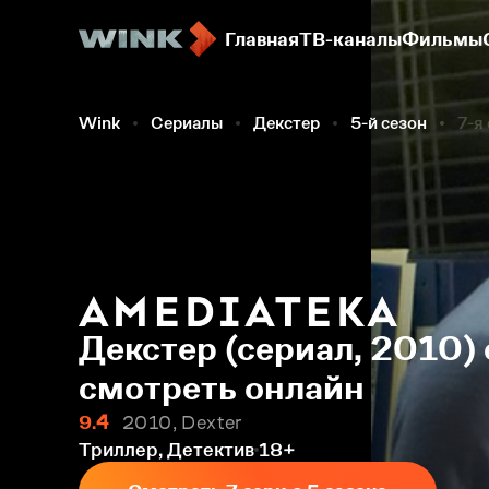
Главная
ТВ-каналы
Фильмы
Wink
Сериалы
Декстер
5-й сезон
7-я
Декстер (сериал, 2010) 
смотреть онлайн
9.4
2010, Dexter
Триллер, Детектив
18+