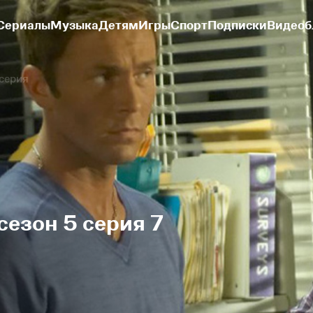
Сериалы
Музыка
Детям
Игры
Спорт
Подписки
Видеоб
 серия
сезон 5 серия 7