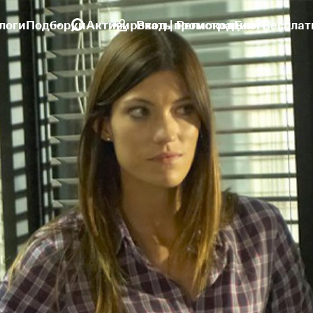
логи
Подборки
Активировать промокод
Вход | Регистрация
Блог
Бесплат