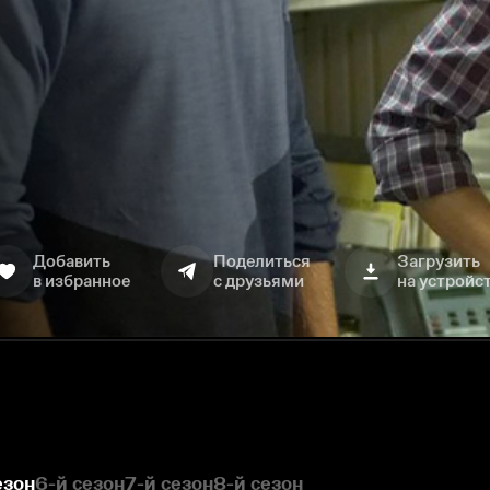
Добавить
Поделиться
Загрузить
в избранное
с друзьями
на устройс
езон
6-й сезон
7-й сезон
8-й сезон