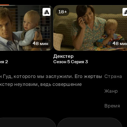
18+
48 мин
48 ми
Декстер
ия 2
Сезон 5 Серия 3
 Гуд, которого мы заслужили. Его жертвы 
Страна
кстер неуловим, ведь совершение 
Жанр
Время