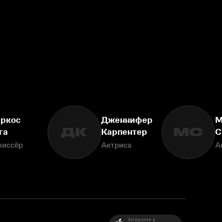
ркос
Дженнифер
М
ДК
МС
га
Карпентер
С
жиссёр
Актриса
А