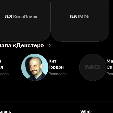
8.3
КиноПоиск
8.6
IMDb
иала «Декстер»
в
Кит
Ма
МС
л
Гордон
Си
ссёр
Режиссёр
Ре
мощь
Wink