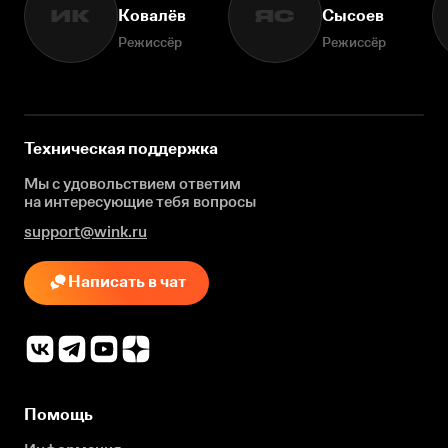
Ковалёв
Сысоев
ИК
ЯС
Режиссёр
Режиссёр
Техническая поддержка
Мы с удовольствием ответим
на интересующие
тебя вопросы
support@wink.ru
Написать в чат
Помощь