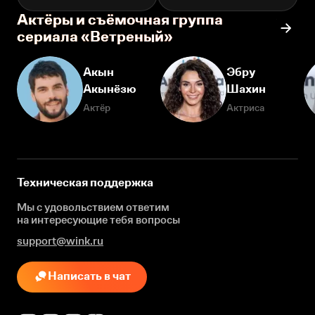
Актёры и съёмочная группа
сериала «Ветреный»
Акын
Эбру
Акынёзю
Шахин
Актёр
Актриса
Техническая поддержка
Мы с удовольствием ответим
на интересующие
тебя вопросы
support@wink.ru
Написать в чат