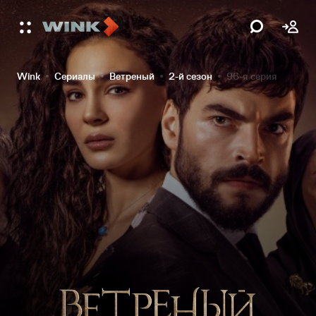
Wink
Сериалы
Ветреный
2-й сезон
96-я серия