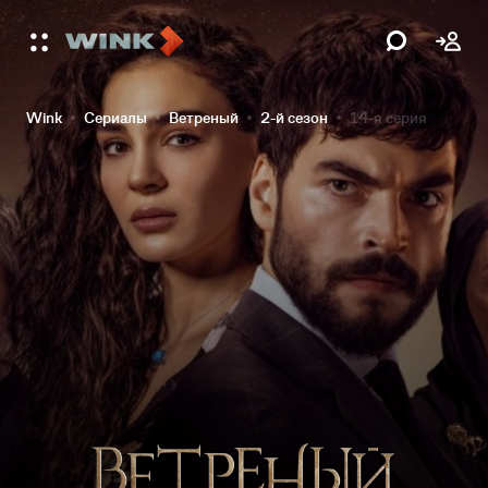
Wink
Сериалы
Ветреный
2-й сезон
14-я серия