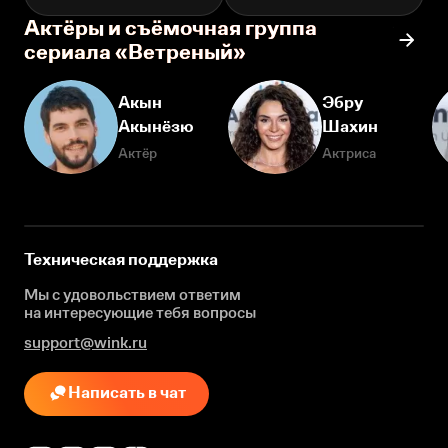
Актёры и съёмочная группа
сериала «Ветреный»
Акын
Эбру
Акынёзю
Шахин
Актёр
Актриса
Техническая поддержка
Мы с удовольствием ответим
на интересующие
тебя вопросы
support@wink.ru
Написать в чат