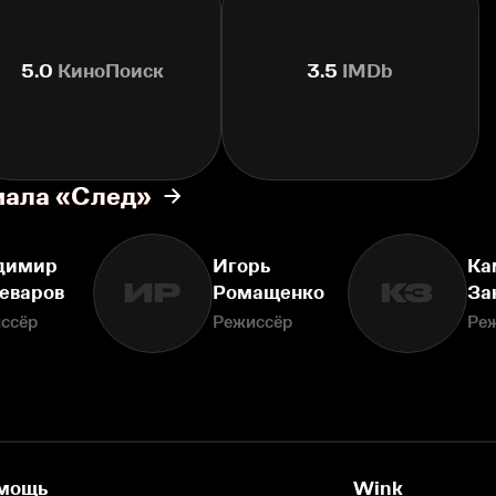
5.0
КиноПоиск
3.5
IMDb
иала «След»
димир
Игорь
Ка
ИР
КЗ
еваров
Ромащенко
За
ссёр
Режиссёр
Ре
мощь
Wink