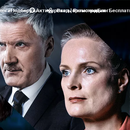
логи
Подборки
Активировать промокод
Вход | Регистрация
Блог
Бесплат