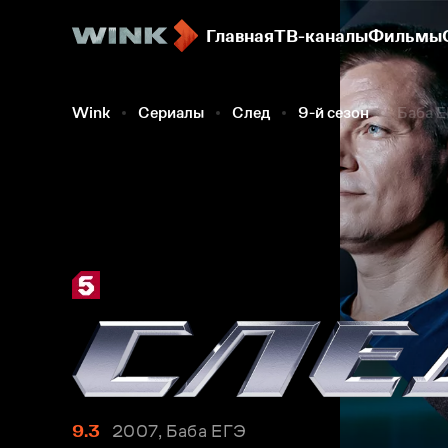
Главная
ТВ-каналы
Фильмы
Wink
Сериалы
След
9-й сезон
Баба 
9.3
2007, Баба ЕГЭ