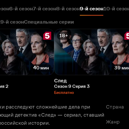
езон
6-й сезон
7-й сезон
8-й сезон
9-й сезон
10-й сезо
19-й сезон
Специальные серии
18+
40 мин
39 ми
След
ия 2
Сезон 9 Серия 3
Бесплатно
и расследуют сложнейшие дела при 
Страна
ющий детектив «След» — сериал, ставший 
Жанр
оссийской истории. 