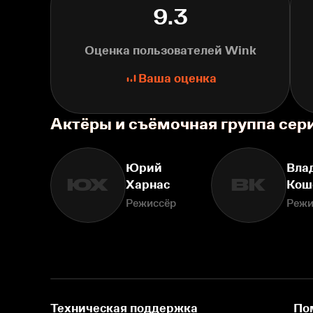
9.3
Оценка пользователей Wink
Ваша оценка
Актёры и съёмочная группа сер
Юрий
Вла
ЮХ
ВК
Харнас
Кош
Режиссёр
Режи
Техническая поддержка
По