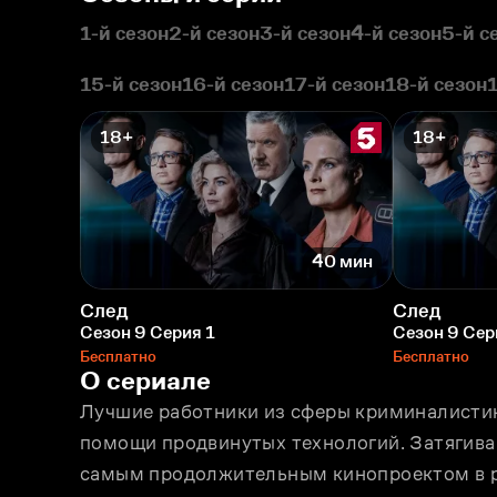
1-й сезон
2-й сезон
3-й сезон
4-й сезон
5-й с
15-й сезон
16-й сезон
17-й сезон
18-й сезон
18+
18+
40 мин
След
След
Сезон 9 Серия 1
Сезон 9 Сер
Бесплатно
Бесплатно
О сериале
Лучшие работники из сферы криминалистик
помощи продвинутых технологий. Затягива
самым продолжительным кинопроектом в р