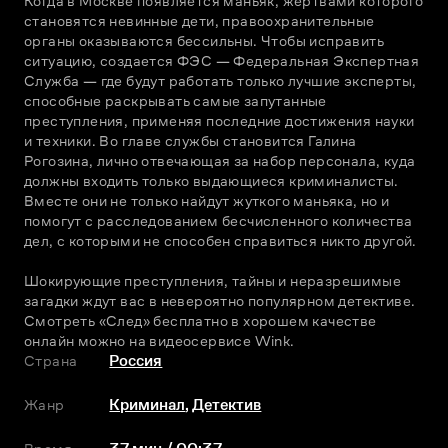
Когда в Москве появляется маньяк, жертвами которого 
становятся невинные дети, правоохранительные 
органы оказываются бессильны. Чтобы исправить 
ситуацию, создается ФЭС — Федеральная Экспертная 
Служба — где будут работать только лучшие эксперты, 
способные раскрывать самые запутанные 
преступления, применяя последние достижения науки 
и техники. Во главе службы становится Галина 
Рогозина, лично отвечающая за набор персонала, куда 
должны входить только выдающиеся криминалисты. 
Вместе они не только найдут жуткого маньяка, но и 
помогут с расследованием бесчисленного количества 
дел, с которыми не способен справиться никто другой.
Шокирующие преступления, тайны и неразрешимые 
загадки ждут вас в невероятно популярном детективе. 
Смотреть «След» бесплатно в хорошем качестве 
онлайн можно на видеосервисе Wink.
Страна
Россия
Жанр
Криминал
,
Детектив