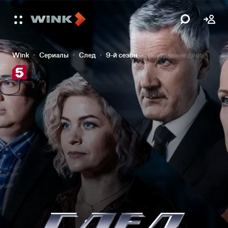
Wink
Сериалы
След
9-й сезон
Внутреннее дело