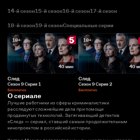
14-й сезон
15-й сезон
16-й сезон
17-й сезон
18-й сезон
19-й сезон
Специальные серии
18+
18+
40 мин
40 м
След
След
Сезон 9 Серия 1
Сезон 9 Серия 2
Бесплатно
Бесплатно
О сериале
Лучшие работники из сферы криминалистики 
расследуют сложнейшие дела при помощи 
продвинутых технологий. Затягивающий детектив 
«След» — сериал, ставший самым продолжительным 
кинопроектом в российской истории. 