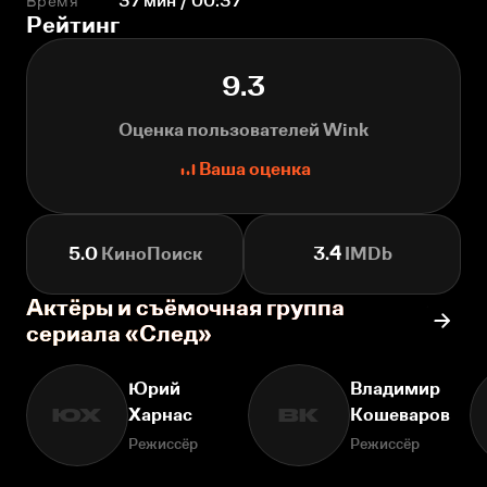
Время
37 мин / 00:37
Рейтинг
9.3
Оценка пользователей Wink
Ваша оценка
5.0
КиноПоиск
3.4
IMDb
Актёры и съёмочная группа
сериала «След»
Юрий
Владимир
Харнас
Кошеваров
ЮХ
ВК
Режиссёр
Режиссёр