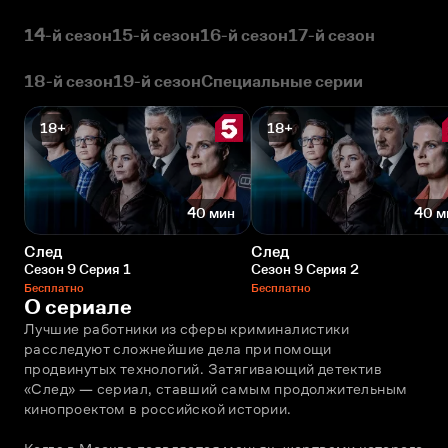
14-й сезон
15-й сезон
16-й сезон
17-й сезон
18-й сезон
19-й сезон
Специальные серии
18+
18+
40 мин
40 м
След
След
Сезон 9 Серия 1
Сезон 9 Серия 2
Бесплатно
Бесплатно
О сериале
Лучшие работники из сферы криминалистики 
расследуют сложнейшие дела при помощи 
продвинутых технологий. Затягивающий детектив 
«След» — сериал, ставший самым продолжительным 
кинопроектом в российской истории. 