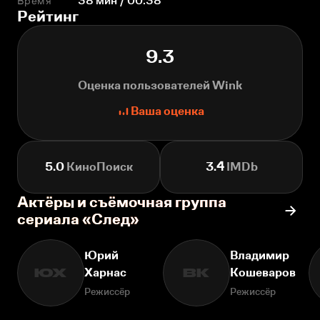
Время
38 мин / 00:38
Рейтинг
9.3
Оценка пользователей Wink
Ваша оценка
5.0
КиноПоиск
3.4
IMDb
Актёры и съёмочная группа
сериала «След»
Юрий
Владимир
Харнас
Кошеваров
ЮХ
ВК
Режиссёр
Режиссёр