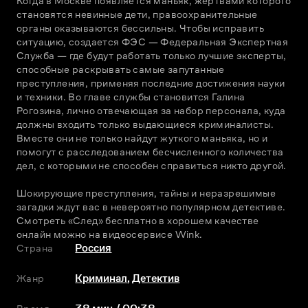
Когда в Москве появляется маньяк, жертвами которого 
становятся невинные дети, правоохранительные 
органы оказываются бессильны. Чтобы исправить 
ситуацию, создается ФЭС — Федеральная Экспертная 
Служба — где будут работать только лучшие эксперты, 
способные раскрывать самые запутанные 
преступления, применяя последние достижения науки 
и техники. Во главе службы становится Галина 
Рогозина, лично отвечающая за набор персонала, куда 
должны входить только выдающиеся криминалисты. 
Вместе они не только найдут жуткого маньяка, но и 
помогут с расследованием бесчисленного количества 
дел, с которыми не способен справиться никто другой.
Шокирующие преступления, тайны и неразрешимые 
загадки ждут вас в невероятно популярном детективе. 
Смотреть «След» бесплатно в хорошем качестве 
онлайн можно на видеосервисе Wink.
Страна
Россия
Жанр
Криминал
,
Детектив