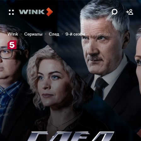
Wink
Сериалы
След
9-й сезон
Суррогат