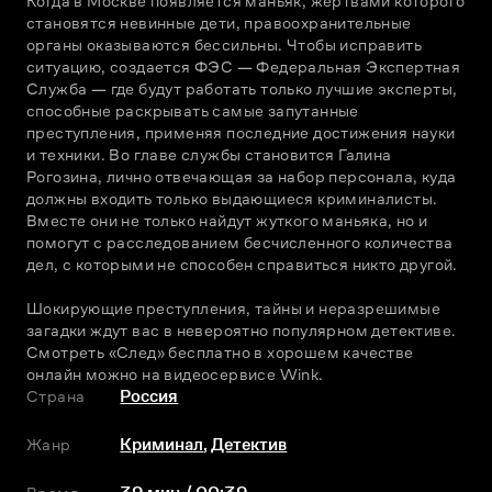
Когда в Москве появляется маньяк, жертвами которого 
становятся невинные дети, правоохранительные 
органы оказываются бессильны. Чтобы исправить 
ситуацию, создается ФЭС — Федеральная Экспертная 
Служба — где будут работать только лучшие эксперты, 
способные раскрывать самые запутанные 
преступления, применяя последние достижения науки 
и техники. Во главе службы становится Галина 
Рогозина, лично отвечающая за набор персонала, куда 
должны входить только выдающиеся криминалисты. 
Вместе они не только найдут жуткого маньяка, но и 
помогут с расследованием бесчисленного количества 
дел, с которыми не способен справиться никто другой.
Шокирующие преступления, тайны и неразрешимые 
загадки ждут вас в невероятно популярном детективе. 
Смотреть «След» бесплатно в хорошем качестве 
онлайн можно на видеосервисе Wink.
Страна
Россия
Жанр
Криминал
,
Детектив