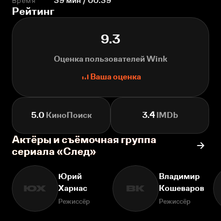
Время
39 мин / 00:39
Рейтинг
9.3
Оценка пользователей Wink
Ваша оценка
5.0
КиноПоиск
3.4
IMDb
Актёры и съёмочная группа
сериала «След»
Юрий
Владимир
Харнас
Кошеваров
ЮХ
ВК
Режиссёр
Режиссёр