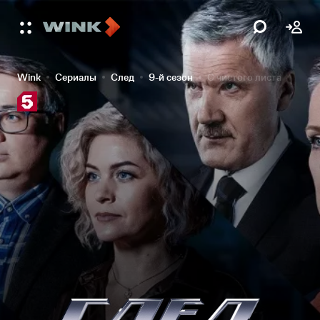
Wink
Сериалы
След
9-й сезон
С чистого листа