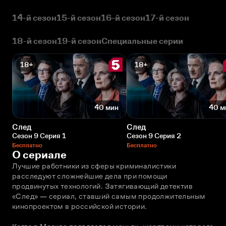
14-й сезон
15-й сезон
16-й сезон
17-й сезон
18-й сезон
19-й сезон
Специальные серии
18+
18+
40 мин
40 м
След
След
Сезон 9 Серия 1
Сезон 9 Серия 2
Бесплатно
Бесплатно
О сериале
Лучшие работники из сферы криминалистики 
расследуют сложнейшие дела при помощи 
продвинутых технологий. Затягивающий детектив 
«След» — сериал, ставший самым продолжительным 
кинопроектом в российской истории. 