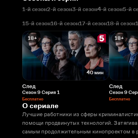
1-й сезон
2-й сезон
3-й сезон
4-й сезон
5-й с
15-й сезон
16-й сезон
17-й сезон
18-й сезон
18+
18+
40 мин
След
След
Сезон 9 Серия 1
Сезон 9 Сер
Бесплатно
Бесплатно
О сериале
Лучшие работники из сферы криминалистик
помощи продвинутых технологий. Затягива
самым продолжительным кинопроектом в р