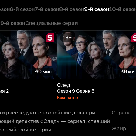
езон
6-й сезон
7-й сезон
8-й сезон
9-й сезон
10-й сезо
19-й сезон
Специальные серии
18+
40 мин
39 ми
След
ия 2
Сезон 9 Серия 3
Бесплатно
и расследуют сложнейшие дела при 
Страна
ющий детектив «След» — сериал, ставший 
Жанр
оссийской истории. 