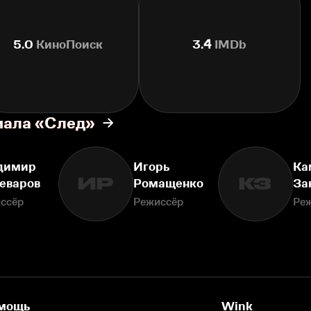
5.0
КиноПоиск
3.4
IMDb
иала «След»
димир
Игорь
Ка
ИР
КЗ
еваров
Ромащенко
За
ссёр
Режиссёр
Ре
мощь
Wink