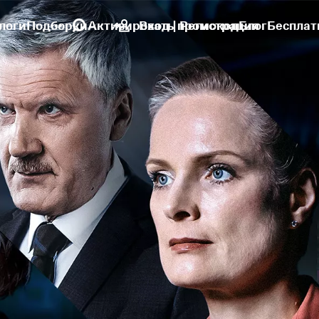
логи
Подборки
Активировать промокод
Вход | Регистрация
Блог
Бесплат