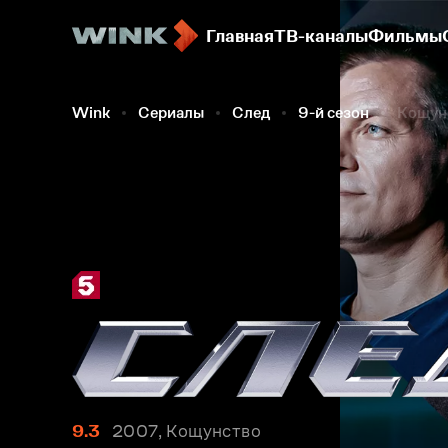
Главная
ТВ-каналы
Фильмы
Wink
Сериалы
След
9-й сезон
Кощун
9.3
2007, Кощунство