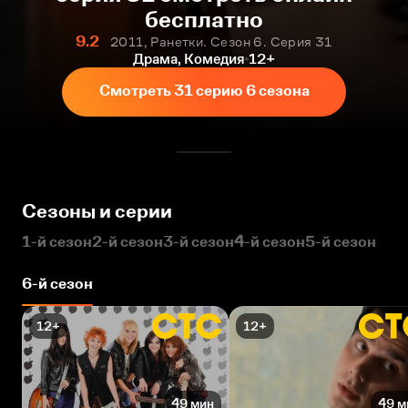
бесплатно
9.2
2011, Ранетки. Сезон 6. Серия 31
Драма, Комедия
12+
Смотреть 31 серию 6 сезона
Сезоны и серии
1-й сезон
2-й сезон
3-й сезон
4-й сезон
5-й сезон
6-й сезон
12+
12+
49 мин
49 м