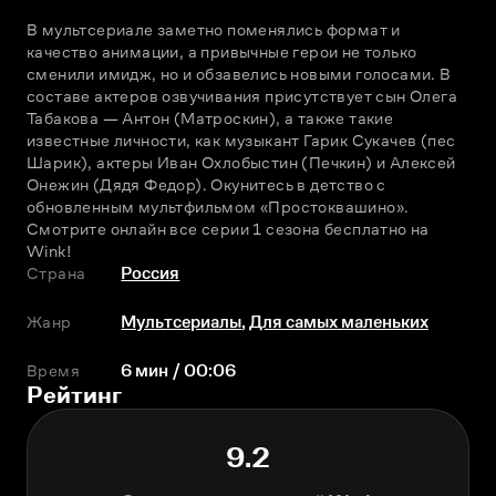
В мультсериале заметно поменялись формат и 
качество анимации, а привычные герои не только 
сменили имидж, но и обзавелись новыми голосами. В 
составе актеров озвучивания присутствует сын Олега 
Табакова — Антон (Матроскин), а также такие 
известные личности, как музыкант Гарик Сукачев (пес 
Шарик), актеры Иван Охлобыстин (Печкин) и Алексей 
Онежин (Дядя Федор). Окунитесь в детство с 
обновленным мультфильмом «Простоквашино». 
Смотрите онлайн все серии 1 сезона бесплатно на 
Wink!
Страна
Россия
Жанр
Мультсериалы
,
Для самых маленьких
Время
6 мин / 00:06
Рейтинг
9.2