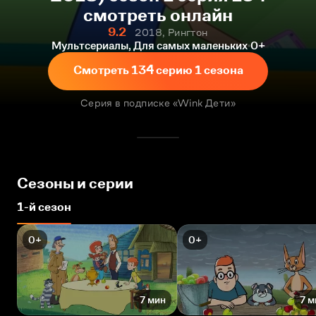
смотреть онлайн
9.2
2018, Рингтон
Мультсериалы, Для самых маленьких
0+
Смотреть 134 серию 1 сезона
Серия в подписке «Wink Дети»
Сезоны и серии
1-й сезон
0+
0+
7 мин
7 м