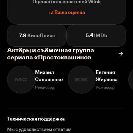
Оценка пользователей Wink
Ваша оценка
7.8
КиноПоиск
5.4
IMDb
Актёры и съёмочная группа
сериала «Простоквашино»
Михаил
Евгения
Солошенко
Жиркова
МС
ЕЖ
Режиссёр
Режиссёр
Техническая поддержка
Мы с удовольствием ответим