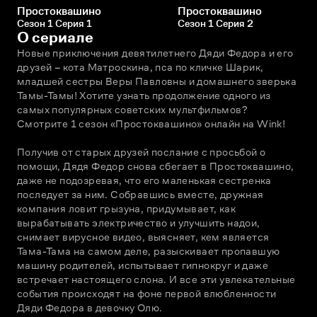
Простоквашино
Простоквашино
Сезон 1 Серия 1
Сезон 1 Серия 2
О сериале
Новые приключения девятилетнего Дяди Федора и его 
друзей – кота Матроскина, пса по кличке Шарик, 
младшей сестры Веры Павловны и домашнего зверька 
Тамы-Тамы! Хотите узнать продолжение одного из 
самых популярных советских мультфильмов? 
Смотрите 1 сезон «Простоквашино» онлайн на Wink! 
Получив от старых друзей послание с просьбой о 
помощи, Дядя Федор снова сбегает в Простоквашино, 
даже не подозревая, что его маленькая сестренка 
последует за ним. Собравшись вместе, дружная 
компания ловит грызуна, придумывает, как 
вырабатывать электричество и улучшить надои, 
снимает вирусное видео, выясняет, кем является 
Тама-Тама на самом деле, разыскивает пропавшую 
машину родителей, испытывает гипнокруг и даже 
встречает настоящего слона. И все эти увлекательные 
события происходят на фоне первой влюбленности 
Дяди Федора в девочку Олю.