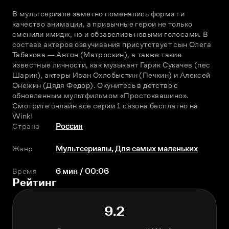
В мультсериале заметно поменялись формат и 
качество анимации, а привычные герои не только 
сменили имидж, но и обзавелись новыми голосами. В 
составе актеров озвучивания присутствует сын Олега 
Табакова — Антон (Матроскин), а также такие 
известные личности, как музыкант Гарик Сукачев (пес 
Шарик), актеры Иван Охлобыстин (Печкин) и Алексей 
Онежин (Дядя Федор). Окунитесь в детство с 
обновленным мультфильмом «Простоквашино». 
Смотрите онлайн все серии 1 сезона бесплатно на 
Wink!
Страна
Россия
Жанр
Мультсериалы
,
Для самых маленьких
Время
6 мин / 00:06
Рейтинг
9.2