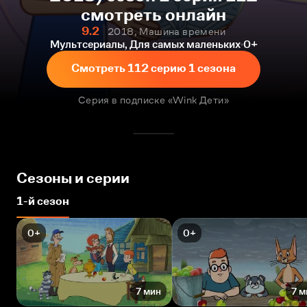
смотреть онлайн
9.2
2018, Машина времени
Мультсериалы, Для самых маленьких
0+
Смотреть 112 серию 1 сезона
Серия в подписке «Wink Дети»
Сезоны и серии
1-й сезон
0+
0+
7 мин
7 м