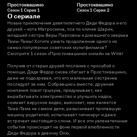
Простоквашино
Простоквашино
Сезон 1 Серия 1
Сезон 1 Серия 2
О сериале
Новые приключения девятилетнего Дяди Федора и его 
друзей – кота Матроскина, пса по кличке Шарик, 
младшей сестры Веры Павловны и домашнего зверька 
Тамы-Тамы! Хотите узнать продолжение одного из 
самых популярных советских мультфильмов? 
Смотрите 1 сезон «Простоквашино» онлайн на Wink! 
Получив от старых друзей послание с просьбой о 
помощи, Дядя Федор снова сбегает в Простоквашино, 
даже не подозревая, что его маленькая сестренка 
последует за ним. Собравшись вместе, дружная 
компания ловит грызуна, придумывает, как 
вырабатывать электричество и улучшить надои, 
снимает вирусное видео, выясняет, кем является 
Тама-Тама на самом деле, разыскивает пропавшую 
машину родителей, испытывает гипнокруг и даже 
встречает настоящего слона. И все эти увлекательные 
события происходят на фоне первой влюбленности 
Дяди Федора в девочку Олю.