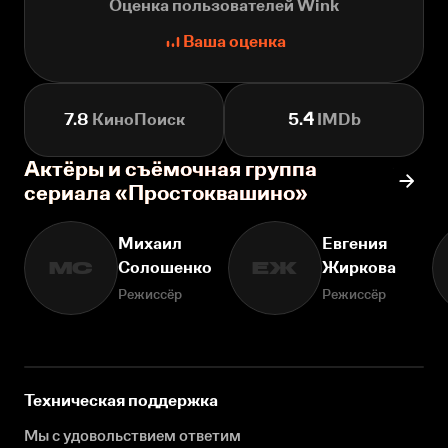
Оценка пользователей Wink
Ваша оценка
7.8
КиноПоиск
5.4
IMDb
Актёры и съёмочная группа
сериала «Простоквашино»
Михаил
Евгения
Солошенко
Жиркова
МС
ЕЖ
Режиссёр
Режиссёр
Техническая поддержка
Мы с удовольствием ответим