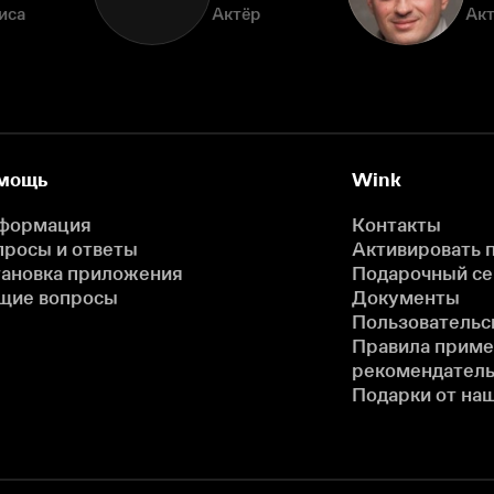
иса
Актёр
Ак
мощь
Wink
формация
Контакты
просы и ответы
Активировать 
тановка приложения
Подарочный с
щие вопросы
Документы
Пользовательс
Правила прим
рекомендатель
Подарки от на