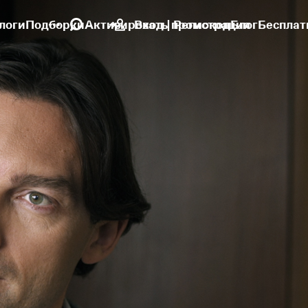
логи
Подборки
Активировать промокод
Вход | Регистрация
Блог
Бесплат