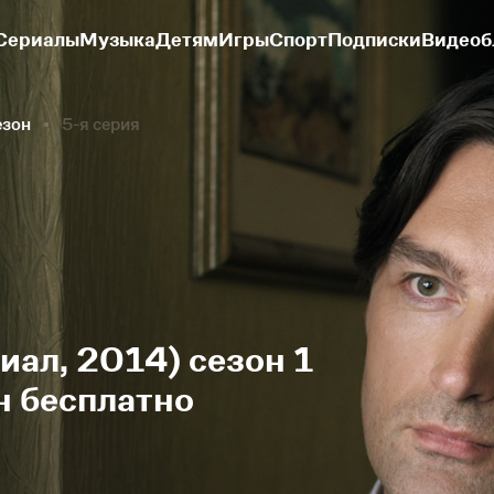
Сериалы
Музыка
Детям
Игры
Спорт
Подписки
Видеоб
езон
5-я серия
иал, 2014) сезон 1
н бесплатно