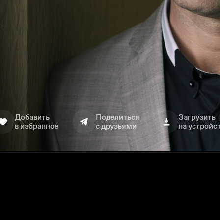
Добавить
Поделиться
Загрузить
в избранное
с друзьями
на устройс