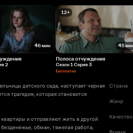
12+
46 мин
45 ми
чуждения
Полоса отчуждения
ия 2
Сезон 1 Серия 3
Бесплатно
льницы детского сада, наступает черная 
Страна
тся трагедия, которая становится 
Жанр
Качество
квартиры и отправляют жить в другой 
 безденежье, обман, тяжелая работа, 
Время