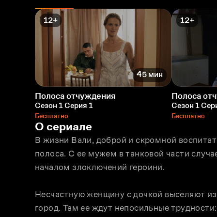
12+
12+
45 мин
Полоса отчуждения
Полоса от
Сезон 1 Серия 1
Сезон 1 Сер
Бесплатно
Бесплатно
О сериале
В жизни Вали, доброй и скромной воспитате
полоса. C ее мужем в танковой части случае
началом злоключений героини.
Несчастную женщину с дочкой выселяют из 
город. Там ее ждут непосильные трудности: