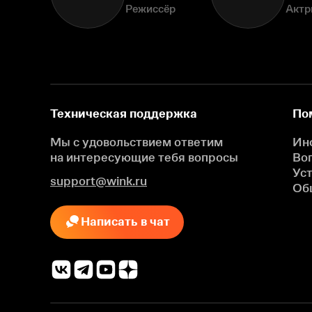
Режиссёр
Актр
Техническая поддержка
По
Мы с удовольствием ответим
Ин
на интересующие
тебя вопросы
Во
Ус
support@wink.ru
Об
Написать в чат