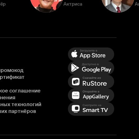
тёр
Актриса
А
промокод
ертификат
кое соглашение
енения
ных технологий
ших партнёров