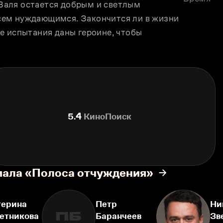
 Валя остается добрым и светлым 
ем нуждающимся. Закончится ли в жизни 
е испытания даны героине, чтобы 
5.4
КиноПоиск
иала «Полоса отчуждения»
терина
Петр
Ни
ПБ
етникова
Баранчеев
Зв