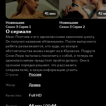
41 мин
42 м
Новенькие
Новенькие
Сезон 3 Серия 1
Сезон 3 Серия 2
О сериале
Макс Плетнев и его одноклассники закончили школу. 
Он получил название «Новенькие». После выпускного 
ребята разъезжаются, кто куда, но вскоре 
обстоятельства вновь сводят их в Юровске. Подруга 
Сони Лера пыталась покончить с собой, и теперь ее 
одноклассникам предстоит пройти допрос. Они в 
срочном порядке решают, что рассказать 
следователю, а какую информацию утаить.
Страна
Россия
Жанр
Драма
Качество
Full HD
Время
44 мин / 00:44