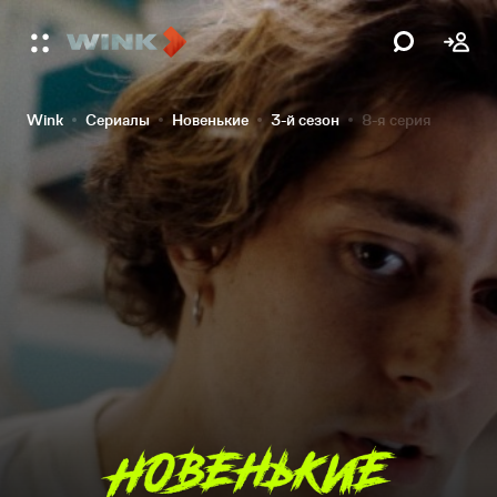
Wink
Сериалы
Новенькие
3-й сезон
8-я серия