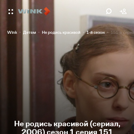
Wink
Детям
Не родись красивой
1-й сезон
151-я сери
Не родись красивой (сериал,
2006) сезон 1 серия 151