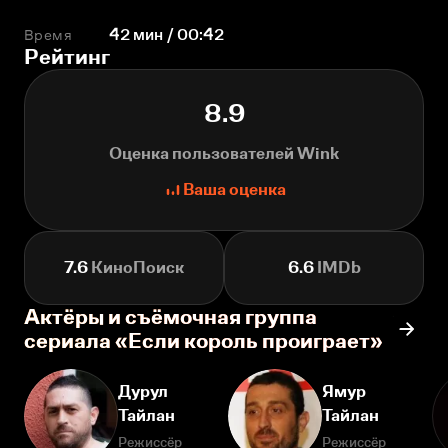
Время
42 мин / 00:42
Рейтинг
8.9
Оценка пользователей Wink
Ваша оценка
7.6
КиноПоиск
6.6
IMDb
Актёры и съёмочная группа
сериала «Если король проиграет»
Дурул
Ямур
Тайлан
Тайлан
Режиссёр
Режиссёр