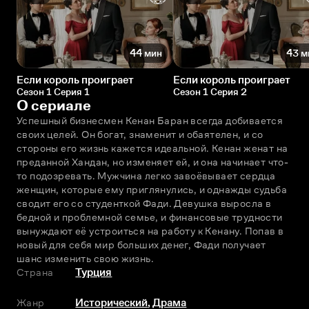
44 мин
43 м
Если король проиграет
Если король проиграет
Сезон 1 Серия 1
Сезон 1 Серия 2
О сериале
Успешный бизнесмен Кенан Баран всегда добивается 
своих целей. Он богат, знаменит и обаятелен, и со 
стороны его жизнь кажется идеальной. Кенан женат на 
преданной Хандан, но изменяет ей, и она начинает что-
то подозревать. Мужчина легко завоёвывает сердца 
женщин, которые ему приглянулись, и однажды судьба 
сводит его со студенткой Фади. Девушка выросла в 
бедной и проблемной семье, и финансовые трудности 
вынуждают её устроиться на работу к Кенану. Попав в 
новый для себя мир больших денег, Фади получает 
шанс изменить свою жизнь.
Страна
Турция
Жанр
Исторический
,
Драма