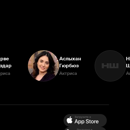
рве
Аслыхан
Н
НШ
здар
Гюрбюз
Ш
триса
Актриса
А