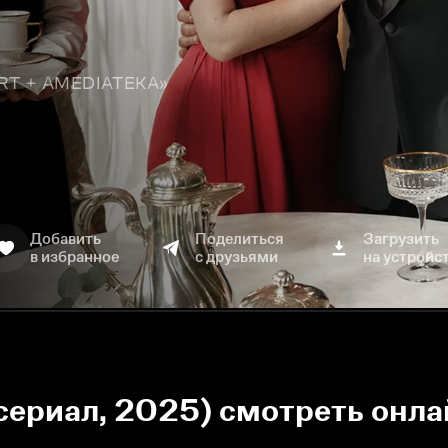
TART + AMEDIATEKA»
Добавить
Поделиться
Загрузить
в избранное
с друзьями
на устройс
(сериал, 2025) смотреть онл