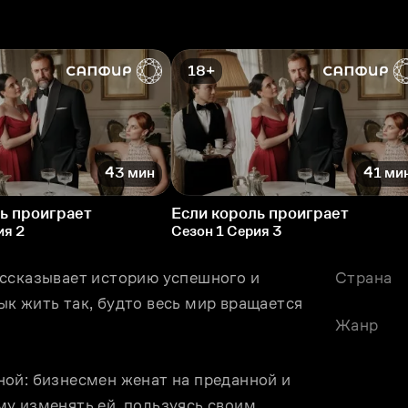
18+
43 мин
41 ми
ь проиграет
Если король проиграет
ия 2
Сезон 1 Серия 3
ссказывает историю успешного и 
Страна
к жить так, будто весь мир вращается 
Жанр
ой: бизнесмен женат на преданной и 
у изменять ей, пользуясь своим 