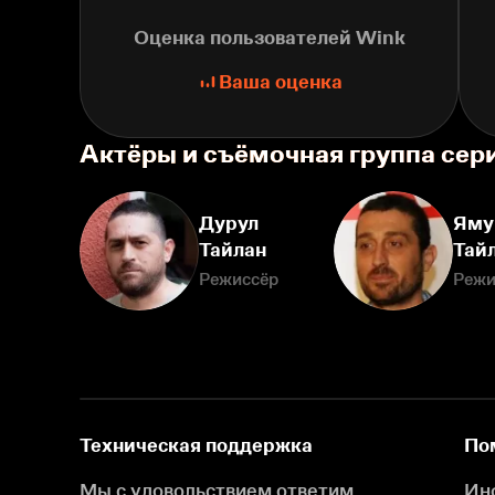
Оценка пользователей Wink
Ваша оценка
Актёры и съёмочная группа сер
Дурул
Яму
Тайлан
Тай
Режиссёр
Режи
Техническая поддержка
По
Мы с удовольствием ответим
Ин