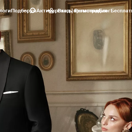
логи
Подборки
Активировать промокод
Вход | Регистрация
Блог
Бесплат