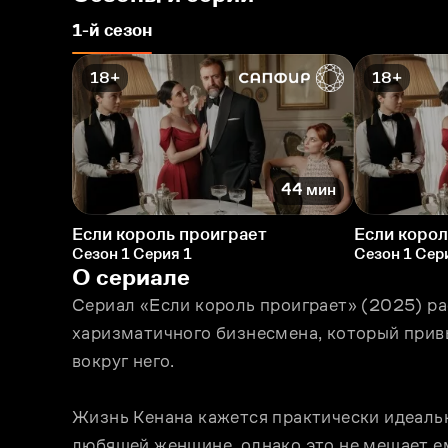
1-й сезон
18+
18+
44 мин
Если король проиграет
Если корол
Сезон 1 Серия 1
Сезон 1 Сер
О сериале
Сериал «Если король проиграет» (2025) ра
харизматичного бизнесмена, который привы
вокруг него. 
Жизнь Кенана кажется практически идеальн
любящей женщине, однако это не мешает ем