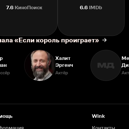
7.6
КиноПоиск
6.6
IMDb
иала «Если король проиграет»
р
Халит
Ме
МД
лан
Эргенч
Ди
ссёр
Актёр
Ак
мощь
Wink
формация
Контакты