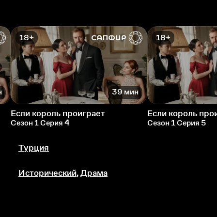
18+
18+
н
39 мин
Если король проиграет
Если король про
Сезон 1 Серия 4
Сезон 1 Серия 5
Турция
Исторический
,
Драма