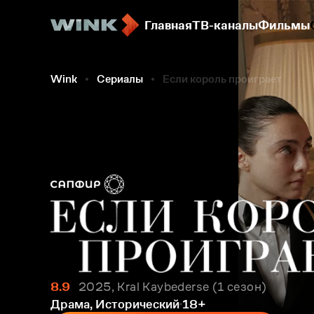
Главная
ТВ-каналы
Фильмы
Wink
Сериалы
Если король проиграет
8.9
2025, Kral Kaybederse
1 сезон
Драма, Исторический
18+