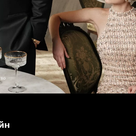
тво
айн