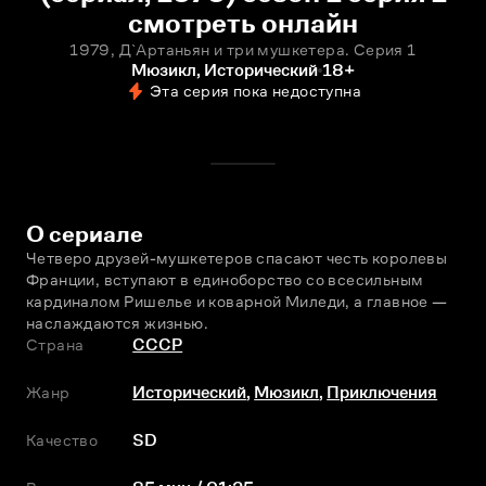
смотреть онлайн
1979, Д`Артаньян и три мушкетера. Серия 1
Мюзикл, Исторический
18+
Эта серия пока недоступна
О сериале
Четверо друзей-мушкетеров спасают честь королевы 
Франции, вступают в единоборство со всесильным 
кардиналом Ришелье и коварной Миледи, а главное — 
наслаждаются жизнью.
Страна
СССР
Жанр
Исторический
,
Мюзикл
,
Приключения
Качество
SD