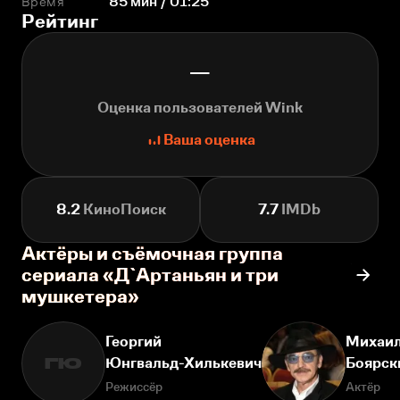
Время
85 мин / 01:25
Рейтинг
—
Оценка пользователей Wink
Ваша оценка
8.2
КиноПоиск
7.7
IMDb
Актёры и съёмочная группа
сериала «Д`Артаньян и три
мушкетера»
Георгий
Михаи
Юнгвальд-Хилькевич
Боярск
ГЮ
Режиссёр
Актёр