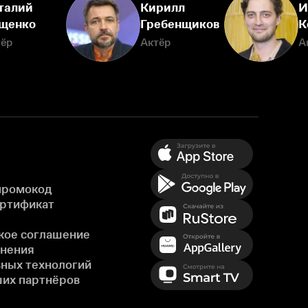
талий
Кирилл
И
щенко
Гребенщиков
К
тёр
Актёр
А
промокод
ертификат
кое соглашение
енения
ных технологий
ших партнёров