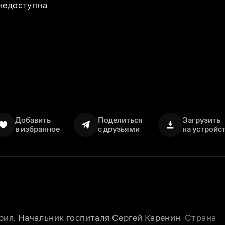
 недоступна
Добавить
Поделиться
Загрузить
в избранное
с друзьями
на устройс
рия. Начальник госпиталя Сергей Каренин 
Страна