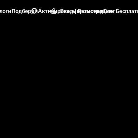
логи
Подборки
Активировать промокод
Вход | Регистрация
Блог
Бесплат