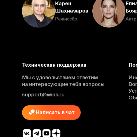
Карен
Ели
Шахназаров
Боя
Режиссёр
Актр
Техническая поддержка
По
Мы с удовольствием ответим
Ин
на интересующие
тебя вопросы
Во
Ус
support@wink.ru
Об
Написать в чат