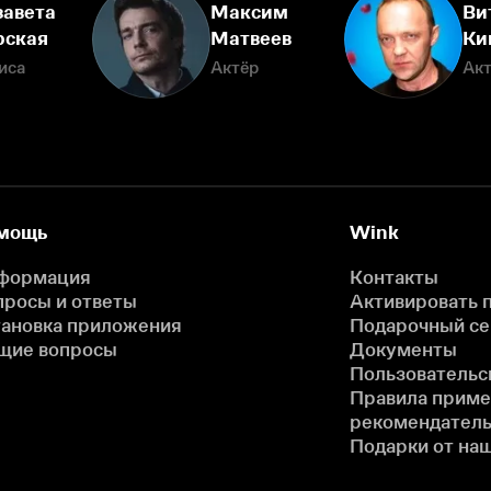
завета
Максим
Ви
рская
Матвеев
Ки
иса
Актёр
Ак
мощь
Wink
формация
Контакты
просы и ответы
Активировать 
тановка приложения
Подарочный с
щие вопросы
Документы
Пользовательс
Правила прим
рекомендатель
Подарки от на