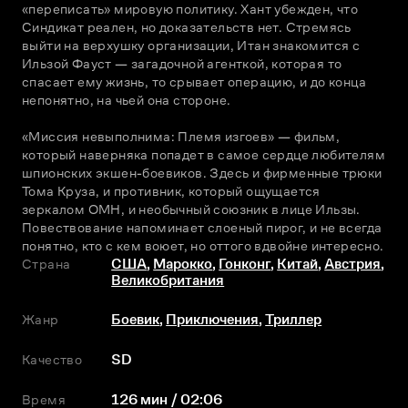
«переписать» мировую политику. Хант убежден, что 
Синдикат реален, но доказательств нет. Стремясь 
выйти на верхушку организации, Итан знакомится с 
Ильзой Фауст — загадочной агенткой, которая то 
спасает ему жизнь, то срывает операцию, и до конца 
непонятно, на чьей она стороне. 
«Миссия невыполнима: Племя изгоев» — фильм, 
который наверняка попадет в самое сердце любителям 
шпионских экшен-боевиков. Здесь и фирменные трюки 
Тома Круза, и противник, который ощущается 
зеркалом ОМН, и необычный союзник в лице Ильзы. 
Повествование напоминает слоеный пирог, и не всегда 
понятно, кто с кем воюет, но оттого вдвойне интересно.
Страна
США
,
Марокко
,
Гонконг
,
Китай
,
Австрия
,
Великобритания
Жанр
Боевик
,
Приключения
,
Триллер
Качество
SD
Время
126 мин / 02:06