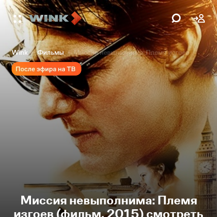
Wink
Фильмы
Миссия невыполнима: Племя изгоев
Миссия невыполнима: Племя
изгоев (фильм, 2015) смотреть