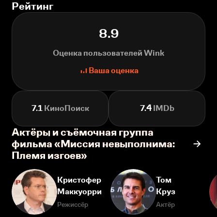
Рейтинг
8.9
Оценка пользователей Wink
Ваша оценка
7.1
КиноПоиск
7.4
IMDb
Актёры и съёмочная группа
фильма «Миссия невыполнима:
Племя изгоев»
Кристофер
Том
Маккуорри
Круз
Режиссёр
Актёр