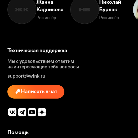
Жанна
Николай
Кадникова
Бурлак
ЖК
НБ
Режиссёр
Режиссёр
Техническая поддержка
Мы с удовольствием ответим
на интересующие
тебя вопросы
support@wink.ru
Написать в чат
Помощь