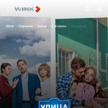
Wink
Сериалы
Улица
1-й сезон
2-я серия