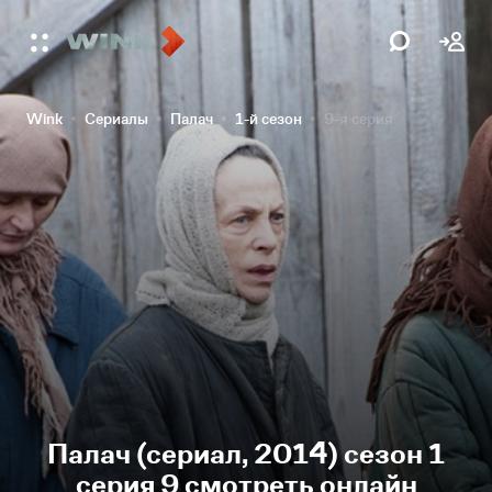
Wink
Сериалы
Палач
1-й сезон
9-я серия
Палач (сериал, 2014) сезон 1
серия 9 смотреть онлайн