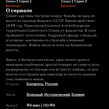
Сезон 1 Серия 1
Сезон 1 Серия 2
Бесплатно
Бесплатно
О сериале
Сюжет картины построен вокруг борьбы за одну из 
высот на границе бывшего СССР. Время действия - 
1944 год. Переломный момент в освобождении 
территории Советского Союза от фашистов. В полк 
прибывает пополнение. Кадровый офицер и бывший 
уголовник, чемпионка по стрельбе и военный 
переводчик - Война свела их всех на безымянной 
высоте.
Здесь, в белорусских лесах, одна начнет дуэль с 
немецким снайпером, другой поведет на смерть роту 
разведчиков, но прежде они встретят любовь, но для 
многих эти горькие дни навсегда останутся самыми 
счастливыми в жизни.
Страна
Беларусь
,
Россия
Жанр
Военный
,
Исторический
,
Боевик
Время
49 мин / 00:49