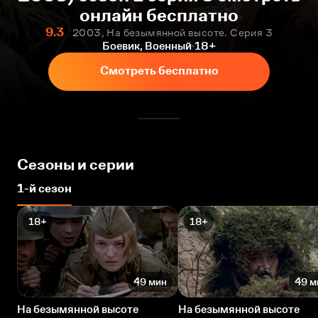
онлайн бесплатно
9.3
2003, На безымянной высоте. Серия 3
Боевик, Военный
18+
Смотреть бесплатно
Сезоны и серии
1-й сезон
18+
18+
49 мин
49 м
На безымянной высоте
На безымянной высоте